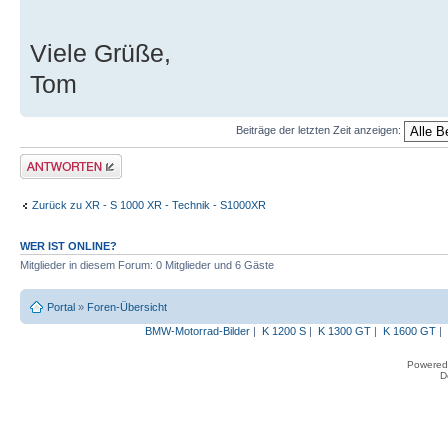
Viele Grüße,
Tom
Beiträge der letzten Zeit anzeigen:
Antwort erstellen
Zurück zu XR - S 1000 XR - Technik - S1000XR
WER IST ONLINE?
Mitglieder in diesem Forum: 0 Mitglieder und 6 Gäste
Portal
»
Foren-Übersicht
BMW-Motorrad-Bilder
|
K 1200 S
|
K 1300 GT
|
K 1600 GT
|
Powered
D