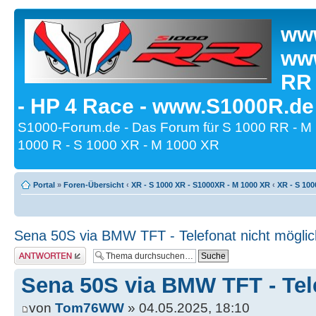
www
www
RR
- HP 4 Race - www.S1000R.de
S1000-Forum.de - Das Forum für S 1000 RR - M
1000 R - S 1000 XR - M 1000 XR
Portal
»
Foren-Übersicht
‹
XR - S 1000 XR - S1000XR - M 1000 XR
‹
XR - S 100
Sena 50S via BMW TFT - Telefonat nicht möglic
Antwort erstellen
Sena 50S via BMW TFT - Tel
von
Tom76WW
» 04.05.2025, 18:10