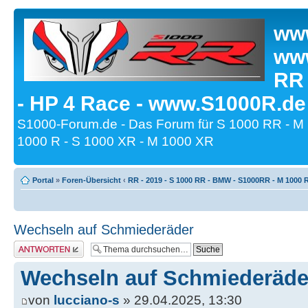
www
www
RR
- HP 4 Race - www.S1000R.de
S1000-Forum.de - Das Forum für S 1000 RR - M
1000 R - S 1000 XR - M 1000 XR
Portal
»
Foren-Übersicht
‹
RR - 2019 - S 1000 RR - BMW - S1000RR - M 1000 
Wechseln auf Schmiederäder
Antwort erstellen
Wechseln auf Schmiederäde
von
lucciano-s
» 29.04.2025, 13:30