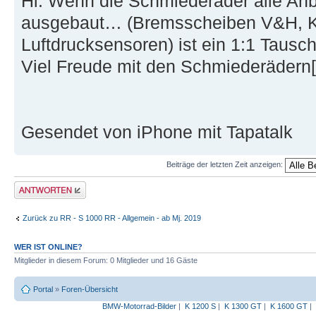
Hi. Wenn die Schmiederäder alle Anba
ausgebaut… (Bremsscheiben V&H, K
Luftdrucksensoren) ist ein 1:1 Tausc
Viel Freude mit den Schmiederädern
Gesendet von iPhone mit Tapatalk
Beiträge der letzten Zeit anzeigen:
Antwort erstellen
Zurück zu RR - S 1000 RR - Allgemein - ab Mj. 2019
WER IST ONLINE?
Mitglieder in diesem Forum: 0 Mitglieder und 16 Gäste
Portal
»
Foren-Übersicht
BMW-Motorrad-Bilder
|
K 1200 S
|
K 1300 GT
|
K 1600 GT
|