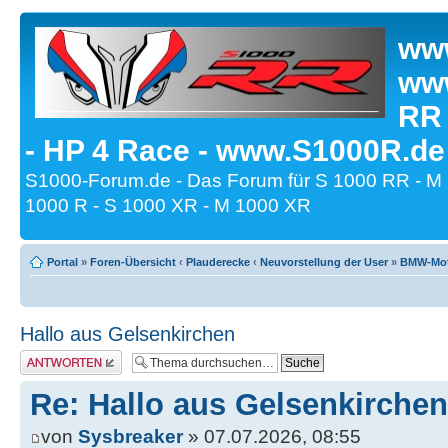
www
www
RR
- HP 4 Race - www.S1000R.de
S1000-Forum.de - Das Forum für S 1000 RR - M
1000 R - S 1000 XR - M 1000 XR
Portal
»
Foren-Übersicht
‹
Plauderecke
‹
Neuvorstellung der User
»
BMW-Moto
Hallo aus Gelsenkirchen
Antwort erstellen
Re: Hallo aus Gelsenkirchen
von
Sysbreaker
» 07.07.2026, 08:55