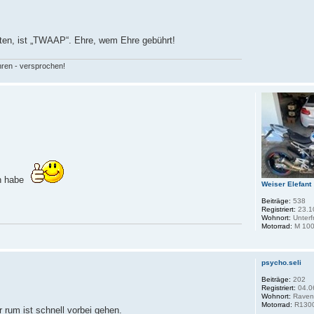
ten, ist „TWAAP“. Ehre, wem Ehre gebührt!
hren - versprochen!
sen habe
Weiser Elefant
Beiträge:
538
Registriert:
23.1
Wohnort:
Unterf
Motorrad:
M 100
psycho.seli
Beiträge:
202
Registriert:
04.0
Wohnort:
Raven
Motorrad:
R130
 rum ist schnell vorbei gehen.