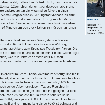
Italien gelebt, hatte ich ein 50er-Mokick, das man damals
hätte man 125er fahren dürfen, aber dagegen habe meine
tte anderes zu tun als Motorrad zu fahren, meinen
n Autoteil umgeschrieben. Mit ungefähr 30 habe ich dann,
n, doch noch den Motorradführerschein gemacht. Mit dem
applemax
„Honda Helix“ war einer von denen, die ich mir vorstellen
Beiträge:
47
ehr 20 Minuten um den Block fahren zu müssen, um einen
Registriert:
18.1
Wohnort:
7207
Motorrad:
BMW S
oller war schnell vergessen. Wenn, dann schon ein
es Landes für mich keine abschreckende Wirkung,
orrad, zur Arbeit, zum Sport, aus Freude am Fahren. Die
abe sie immer noch. Und fahre sie immer noch. Gerne sogar.
haben, was zur Hälfte der Kosten der F650 fährt.
 vor sich selbst, ich zumindest, irgendwie rechtfertigen
 intensiver mit dem Thema Motorrad beschäftigt und bin in
rrad, aber sicher nichts für mich. Trotzdem konnte ich es
.de immer wieder heimlich (vor mir selbst) „S1000RR im
ch bei der Arbeit (an diesem Tag als Fluglehrer im
formen), habe ich eine gesehen, die mir geeignet für eine
sten, wie sich das anfühlt. Im Verleih habe ich keine
 von 2014, weniger als 30.000 km, von einem Händler mit
, weiß und rot - meine langjährige F650 ist schwarz und