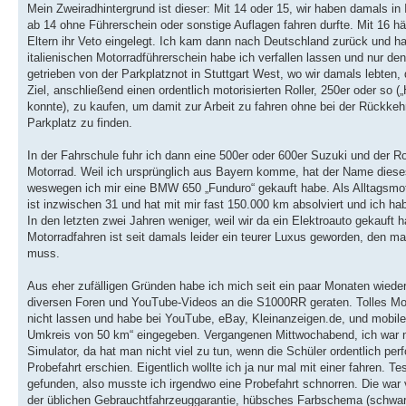
Mein Zweiradhintergrund ist dieser: Mit 14 oder 15, wir haben damals in 
ab 14 ohne Führerschein oder sonstige Auflagen fahren durfte. Mit 16 
Eltern ihr Veto eingelegt. Ich kam dann nach Deutschland zurück und ha
italienischen Motorradführerschein habe ich verfallen lassen und nur de
getrieben von der Parkplatznot in Stuttgart West, wo wir damals lebte
Ziel, anschließend einen ordentlich motorisierten Roller, 250er oder so (
konnte), zu kaufen, um damit zur Arbeit zu fahren ohne bei der Rückk
Parkplatz zu finden.
In der Fahrschule fuhr ich dann eine 500er oder 600er Suzuki und der R
Motorrad. Weil ich ursprünglich aus Bayern komme, hat der Name dies
weswegen ich mir eine BMW 650 „Funduro“ gekauft habe. Als Alltagsmot
ist inzwischen 31 und hat mit mir fast 150.000 km absolviert und ich h
In den letzten zwei Jahren weniger, weil wir da ein Elektroauto gekauft 
Motorradfahren ist seit damals leider ein teurer Luxus geworden, den man
muss.
Aus eher zufälligen Gründen habe ich mich seit ein paar Monaten wieder
diversen Foren und YouTube-Videos an die S1000RR geraten. Tolles Moto
nicht lassen und habe bei YouTube, eBay, Kleinanzeigen.de, und mobile
Umkreis von 50 km“ eingegeben. Vergangenen Mittwochabend, ich war no
Simulator, da hat man nicht viel zu tun, wenn die Schüler ordentlich per
Probefahrt erschien. Eigentlich wollte ich ja nur mal mit einer fahren. Te
gefunden, also musste ich irgendwo eine Probefahrt schnorren. Die war
der üblichen Gebrauchtfahrzeuggarantie, hübsches Farbschema (schwarz