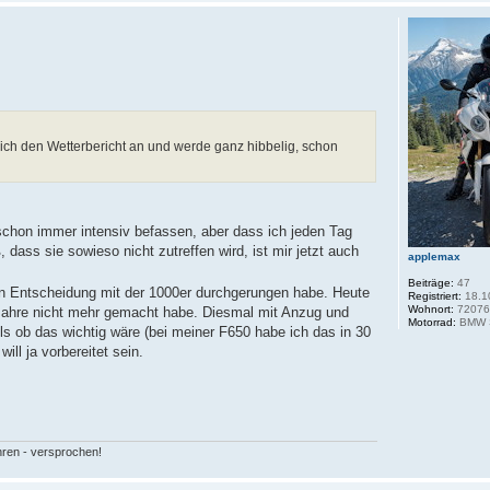
 ich den Wetterbericht an und werde ganz hibbelig, schon
schon immer intensiv befassen, aber dass ich jeden Tag
dass sie sowieso nicht zutreffen wird, ist mir jetzt auch
applemax
Beiträge:
47
ten Entscheidung mit der 1000er durchgerungen habe. Heute
Registriert:
18.1
Wohnort:
7207
Jahre nicht mehr gemacht habe. Diesmal mit Anzug und
Motorrad:
BMW S
Als ob das wichtig wäre (bei meiner F650 habe ich das in 30
ll ja vorbereitet sein.
hren - versprochen!