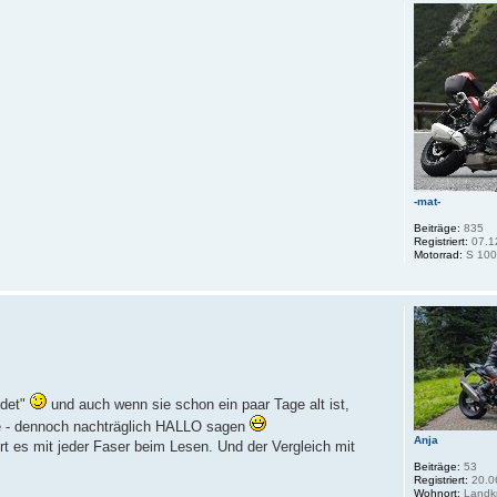
-mat-
Beiträge:
835
Registriert:
07.1
Motorrad:
S 100
ndet"
und auch wenn sie schon ein paar Tage alt ist,
e - dennoch nachträglich HALLO sagen
Anja
ürt es mit jeder Faser beim Lesen. Und der Vergleich mit
Beiträge:
53
Registriert:
20.0
Wohnort:
Landkr