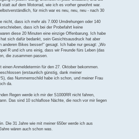
d statt auf dem Motorrad, wie ich es vorher gewohnt war.
 selbstverständlich, für mich war es neu, neu, neu - nach 30
ube nicht, dass ich mehr als 7.000 Umdrehungen oder 140
erschrieben, dass ich bei der Probefahrt keine
waren diese 20 Minuten eine einzige Offenbarung. Ich habe
 hat sich dafür bedankt, sein Gesichtsausdruck hat aber
en anderen Bikes besser!“ gesagt. Ich habe nur gesagt: „Wo
pel R und ich uns einig, dass wir Freunde fürs Leben (das
nden, die zusammen passen.
erst einen Anmeldetermin für den 27. Oktober bekommen.
bgeschlossen (erstaunlich günstig, dank meiner
0PS), das Nummernschild habe ich schon, und meiner Frau
och da.
menden Regen werde ich mir der S1000RR nicht fahren,
kann. Das sind 10 schlaflose Nächte, die noch vor mir liegen
ein. Die 31 Jahre wie mit meiner 650er werde ich aus
e Jahre wären auch schon was.