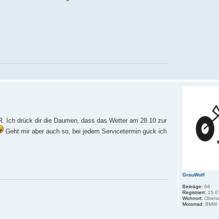
R. Ich drück dir die Daumen, dass das Wetter am 28.10 zur
Geht mir aber auch so, bei jedem Servicetermin guck ich
GrauWolf
Beiträge:
68
Registriert:
15.0
Wohnort:
Obers
Motorrad:
BMW S