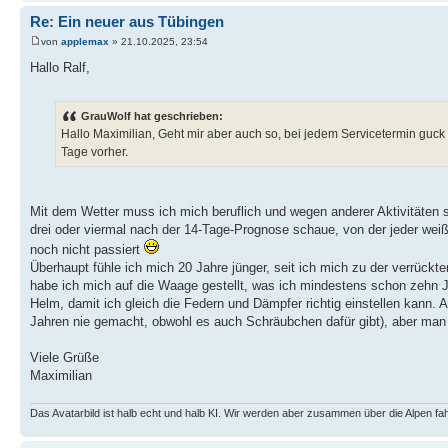
Re: Ein neuer aus Tübingen
von
applemax
» 21.10.2025, 23:54
Hallo Ralf,
GrauWolf hat geschrieben:
Hallo Maximilian, Geht mir aber auch so, bei jedem Servicetermin guck
Tage vorher.
Mit dem Wetter muss ich mich beruflich und wegen anderer Aktivitäten 
drei oder viermal nach der 14-Tage-Prognose schaue, von der jeder weiß, 
noch nicht passiert
Überhaupt fühle ich mich 20 Jahre jünger, seit ich mich zu der verrück
habe ich mich auf die Waage gestellt, was ich mindestens schon zehn 
Helm, damit ich gleich die Federn und Dämpfer richtig einstellen kann. 
Jahren nie gemacht, obwohl es auch Schräubchen dafür gibt), aber man wi
Viele Grüße
Maximilian
Das Avatarbild ist halb echt und halb KI. Wir werden aber zusammen über die Alpen fa