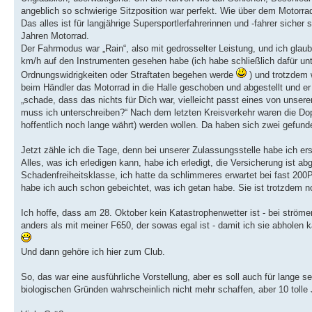
angeblich so schwierige Sitzposition war perfekt. Wie über dem Motorra
Das alles ist für langjährige Supersportlerfahrerinnen und -fahrer sicher
Jahren Motorrad.
Der Fahrmodus war „Rain“, also mit gedrosselter Leistung, und ich gla
km/h auf den Instrumenten gesehen habe (ich habe schließlich dafür unt
Ordnungswidrigkeiten oder Straftaten begehen werde
) und trotzdem 
beim Händler das Motorrad in die Halle geschoben und abgestellt und er
„schade, dass das nichts für Dich war, vielleicht passt eines von unser
muss ich unterschreiben?“ Nach dem letzten Kreisverkehr waren die Dop
hoffentlich noch lange währt) werden wollen. Da haben sich zwei gefu
Jetzt zähle ich die Tage, denn bei unserer Zulassungsstelle habe ich 
Alles, was ich erledigen kann, habe ich erledigt, die Versicherung ist a
Schadenfreiheitsklasse, ich hatte da schlimmeres erwartet bei fast 20
habe ich auch schon gebeichtet, was ich getan habe. Sie ist trotzdem n
Ich hoffe, dass am 28. Oktober kein Katastrophenwetter ist - bei strö
anders als mit meiner F650, der sowas egal ist - damit ich sie abholen 
Und dann gehöre ich hier zum Club.
So, das war eine ausführliche Vorstellung, aber es soll auch für lange s
biologischen Gründen wahrscheinlich nicht mehr schaffen, aber 10 toll