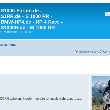
S1000-Forum.de -
S1RR.de - S 1000 RR -
BMW-HP4.de - HP 4 Race -
S1000R.de - M 1000 RR
R - S 1000 XR - M 1000 XR
rrad-Portal
Mitgliederkarte
FAQ
00RR abholen. Insofern gehöre ich noch nicht ganz dazu,