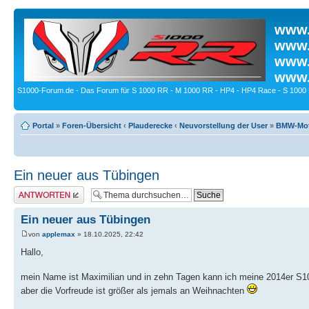
www.
www.
www.
www.
S1000-Forum.de - Das Forum für S 1000 RR - M 1000 RR - HP4 - HP4 Race - S 1000 
Portal
»
Foren-Übersicht
‹
Plauderecke
‹
Neuvorstellung der User
»
BMW-Moto
Ein neuer aus Tübingen
Antwort erstellen
Ein neuer aus Tübingen
von
applemax
» 18.10.2025, 22:42
Hallo,
mein Name ist Maximilian und in zehn Tagen kann ich meine 2014er S10
aber die Vorfreude ist größer als jemals an Weihnachten