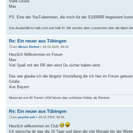
Viele Grüße
Max
PS: Eine der YouTuberinnen, die mich für der S1000RR begeistern konn
Das Avatarbild ist halb echt und halb KI. Wir werden aber zusammen über die Alpen fa
Re: Ein neuer aus Tübingen
von
Weiser Elefant
» 19.10.2025, 09:03
Herzlich Willkommen im Forum
Max .
Viel Spaß mit der RR den wirst Du sicher haben wirst .
Das war glaube ich die längste Vorstellung die ich hier im Forum gele
Grüße
Aus Bayern
Motorrad und 40 Tonner LKW fahren das schönste Hobby als Rentner.
Re: Ein neuer aus Tübingen
von
psycho.seli
» 19.10.2025, 09:35
Herzlich willkommen im Club
Ich wünsche dir das die 10 Tage und dann die vier Monate bis der Winter