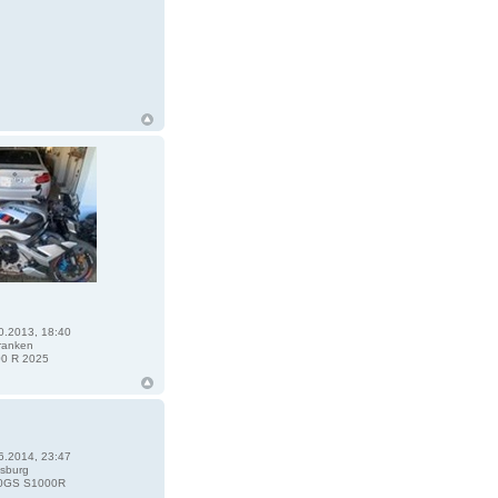
0.2013, 18:40
ranken
0 R 2025
6.2014, 23:47
sburg
0GS S1000R