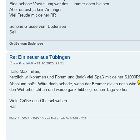
Eine schöne Vorstellung war das… immer oben bleiben .
Aber du bist ja kein Anfänger.
Viel Freude mit deiner RR
Schöne Grüsse vom Bodensee
Seli
Grüße vom Bodensee
Re: Ein neuer aus Tübingen
von
GrauWolf
» 21.10.2025, 21:51
Hallo Maximilian,
herzlich willkommen und Forum und (bald) viel Spaß mit deiner S1000R
Abholung paßt. Wäre doch schade, wenn der Beamer gleich nass wird
den Wetterbericht an und werde ganz hibbelig, schon Tage vorher.
Viele Grüße aus Oberschwaben
Ralf
BMW S 1000 R - 2025 / Ducati Multistrada V4S T&R - 2024