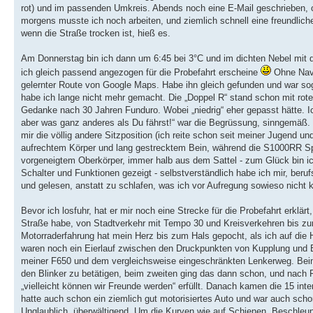
rot) und im passenden Umkreis. Abends noch eine E-Mail geschrieben,
morgens musste ich noch arbeiten, und ziemlich schnell eine freundlich
wenn die Straße trocken ist, hieß es.
Am Donnerstag bin ich dann um 6:45 bei 3°C und im dichten Nebel mit d
ich gleich passend angezogen für die Probefahrt erscheine
Ohne Navi
gelernter Route von Google Maps. Habe ihn gleich gefunden und war sog
habe ich lange nicht mehr gemacht. Die „Doppel R“ stand schon mit rotem
Gedanke nach 30 Jahren Funduro. Wobei „niedrig“ eher gepasst hätte. Ic
aber was ganz anderes als Du fährst!“ war die Begrüssung, sinngemäß.
mir die völlig andere Sitzposition (ich reite schon seit meiner Jugend un
aufrechtem Körper und lang gestrecktem Bein, während die S1000RR Spri
vorgeneigtem Oberkörper, immer halb aus dem Sattel - zum Glück bin ich 
Schalter und Funktionen gezeigt - selbstverständlich habe ich mir, beru
und gelesen, anstatt zu schlafen, was ich vor Aufregung sowieso nicht 
Bevor ich losfuhr, hat er mir noch eine Strecke für die Probefahrt erklär
Straße habe, von Stadtverkehr mit Tempo 30 und Kreisverkehren bis zur
Motorraderfahrung hat mein Herz bis zum Hals gepocht, als ich auf die 
waren noch ein Eierlauf zwischen den Druckpunkten von Kupplung und 
meiner F650 und dem vergleichsweise eingeschränkten Lenkerweg. Beim e
den Blinker zu betätigen, beim zweiten ging das dann schon, und nach
„vielleicht können wir Freunde werden“ erfüllt. Danach kamen die 15 int
hatte auch schon ein ziemlich gut motorisiertes Auto und war auch sch
Unglaublich, überwältigend. Um die Kurven wie auf Schienen, Beschleun