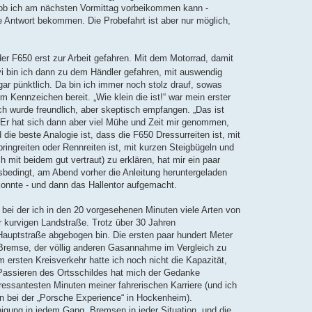
 ob ich am nächsten Vormittag vorbeikommen kann -
e Antwort bekommen. Die Probefahrt ist aber nur möglich,
er F650 erst zur Arbeit gefahren. Mit dem Motorrad, damit
 bin ich dann zu dem Händler gefahren, mit auswendig
ar pünktlich. Da bin ich immer noch stolz drauf, sowas
 Kennzeichen bereit. „Wie klein die ist!“ war mein erster
h wurde freundlich, aber skeptisch empfangen. „Das ist
 Er hat sich dann aber viel Mühe und Zeit mir genommen,
d die beste Analogie ist, dass die F650 Dressurreiten ist, mit
ngreiten oder Rennreiten ist, mit kurzen Steigbügeln und
mit beidem gut vertraut) zu erklären, hat mir ein paar
fsbedingt, am Abend vorher die Anleitung heruntergeladen
konnte - und dann das Hallentor aufgemacht.
t, bei der ich in den 20 vorgesehenen Minuten viele Arten von
 kurvigen Landstraße. Trotz über 30 Jahren
Hauptstraße abgebogen bin. Die ersten paar hundert Meter
Bremse, der völlig anderen Gasannahme im Vergleich zu
rsten Kreisverkehr hatte ich noch nicht die Kapazität,
 Passieren des Ortsschildes hat mich der Gedanke
eressantesten Minuten meiner fahrerischen Karriere (und ich
on bei der „Porsche Experience“ in Hockenheim).
igung in jedem Gang, Bremsen in jeder Situation, und die