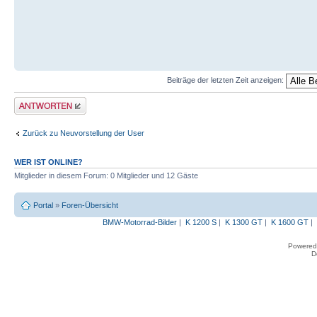
Beiträge der letzten Zeit anzeigen:
Antwort erstellen
Zurück zu Neuvorstellung der User
WER IST ONLINE?
Mitglieder in diesem Forum: 0 Mitglieder und 12 Gäste
Portal
»
Foren-Übersicht
BMW-Motorrad-Bilder
|
K 1200 S
|
K 1300 GT
|
K 1600 GT
|
Powered
D