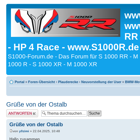
www
www
RR
- HP 4 Race - www.S1000R.de
S1000-Forum.de - Das Forum für S 1000 RR - M
1000 R - S 1000 XR - M 1000 XR
Portal
»
Foren-Übersicht
‹
Plauderecke
‹
Neuvorstellung der User
»
BMW-Moto
Grüße von der Ostalb
Antwort erstellen
Grüße von der Ostalb
von
y0zimi
» 22.04.2025, 10:48
Hallo zusammen,