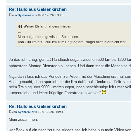
Re: Hallo aus Gelsenkirchen
von
Sysbreaker
» 09.07.2026, 09:26
Weiser Elefant hat geschrieben:
…
Man hat ja einen gewissen Spielraum .
Von 700 km bis 1200 km zum Entjungfern .Nagel mich hier nicht fest… .
Ja das ist richtig, gemäß Handbuch sogar zwischen 500 km bis 1200 km 
spätestens Montag Dienstag voll haben. Und dann steht die Maschine 
Naja dann lass ich das Pendeln zur Arbeit mit der Maschine erstmal sei
Adac gebucht, dann spar ich mir die Km dafür auf. Denke da dürfte vor d
beim Training über 9000 Umdrehungen, noch beschleunige ich unter Vol
kurvenreiche und leicht hügelige Fahrstrecken wählen“
Re: Hallo aus Gelsenkirchen
von
Sysbreaker
» 13.07.2026, 16:54
Moin zusammen,
wer Bock auf ein paar Youtube Videos hat, ich habe nun mein Video vo