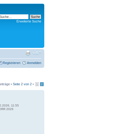
Erweiterte Suche
Registrieren
Anmelden
eiträge •
Seite
2
von
2
•
1
2
2.2026, 11:55
0RR 2026