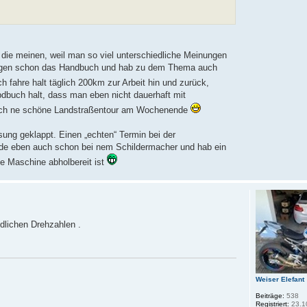
as die meinen, weil man so viel unterschiedliche Meinungen
aar Tagen schon das Handbuch und hab zu dem Thema auch
ch fahre halt täglich 200km zur Arbeit hin und zurück,
bdbuch halt, dass man eben nicht dauerhaft mit
ch ne schöne Landstraßentour am Wochenende
ung geklappt. Einen „echten“ Termin bei der
de eben auch schon bei nem Schildermacher und hab ein
ie Maschine abholbereit ist
dlichen Drehzahlen .
Weiser Elefant
Beiträge:
538
Registriert:
23.1