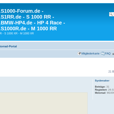
S1000-Forum.de -
S1RR.de - S 1000 RR -
BMW-HP4.de - HP 4 Race -
S1000R.de - M 1000 RR
R - S 1000 XR - M 1000 XR
rrad-Portal
Mitgliederkarte
FAQ
21 B
Sysbreaker
Beiträge:
31
Registriert:
26.0
Motorrad:
M100