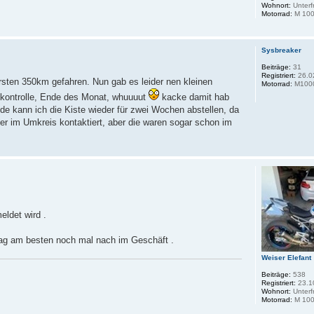
Wohnort:
Unterf
Motorrad:
M 100
Sysbreaker
Beiträge:
31
Registriert:
26.0
rsten 350km gefahren. Nun gab es leider nen kleinen
Motorrad:
M100
tkontrolle, Ende des Monat, whuuuut
kacke damit hab
 kann ich die Kiste wieder für zwei Wochen abstellen, da
er im Umkreis kontaktiert, aber die waren sogar schon im
ldet wird .
rag am besten noch mal nach im Geschäft .
Weiser Elefant
Beiträge:
538
Registriert:
23.1
Wohnort:
Unterf
Motorrad:
M 100