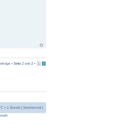
eiträge •
Seite
2
von
2
•
1
2
UTC + 1 Stunde [ Sommerzeit ]
ssum