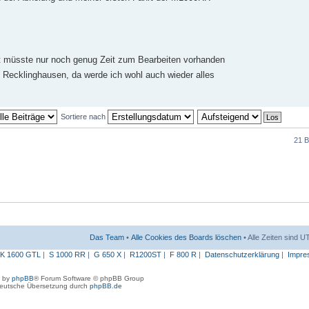
jetzt müsste nur noch genug Zeit zum Bearbeiten vorhanden
Recklinghausen, da werde ich wohl auch wieder alles
Sortiere nach
21 B
Das Team
•
Alle Cookies des Boards löschen
• Alle Zeiten sind 
K 1600 GTL
|
S 1000 RR
|
G 650 X
|
R1200ST
|
F 800 R
|
Datenschutzerklärung
|
Impre
 by
phpBB
® Forum Software © phpBB Group
eutsche Übersetzung durch
phpBB.de