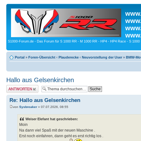
www.
www.
www.
www.
S1000-Forum.de - Das Forum für S 1000 RR - M 1000 RR - HP4 - HP4 Race - S 1000 
Portal
»
Foren-Übersicht
‹
Plauderecke
‹
Neuvorstellung der User
»
BMW-Moto
Hallo aus Gelsenkirchen
Antwort erstellen
Re: Hallo aus Gelsenkirchen
von
Sysbreaker
» 07.07.2026, 08:55
Weiser Elefant hat geschrieben:
Moin
Na dann viel Spaß mit der neuen Maschine .
Erst noch einfahren, dann geht es erst richtig los .