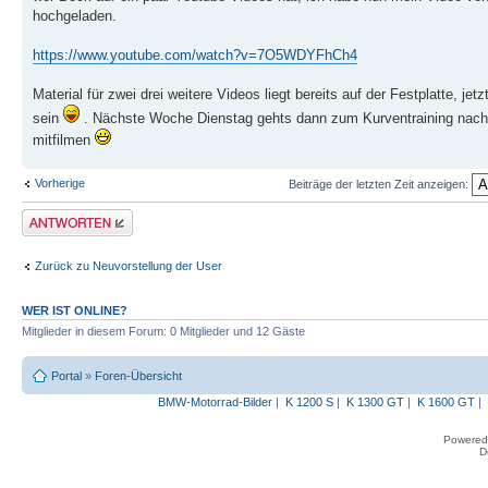
hochgeladen.
https://www.youtube.com/watch?v=7O5WDYFhCh4
Material für zwei drei weitere Videos liegt bereits auf der Festplatte, 
sein
. Nächste Woche Dienstag gehts dann zum Kurventraining nach 
mitfilmen
Vorherige
Beiträge der letzten Zeit anzeigen:
Antwort erstellen
Zurück zu Neuvorstellung der User
WER IST ONLINE?
Mitglieder in diesem Forum: 0 Mitglieder und 12 Gäste
Portal
»
Foren-Übersicht
BMW-Motorrad-Bilder
|
K 1200 S
|
K 1300 GT
|
K 1600 GT
|
Powered
D