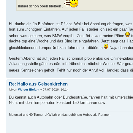
Immer schön oben bleiben .
Hi, danke dir. Ja Einfahren ist Pflicht. Wollt bei Abholung eh fragen, w
hört zum „richtigen“ Einfahren. Auf jeden Fall studier ich seit ein p
schon was gelesen, was BMW vorgibt. Zerstört etwas meine Pläne
i
dachte top eine Woche und das Ding ist eingefahren. Jetzt sagt das Ha
gleichbleibenden Tempo/Drehzahl fahren soll, dödömm
Naja dann do
Gestern Abend hat auf jeden Fall schonmal problemlos die Online-Zulass
Zulassungsstelle gäbe es nämlich frühestens nächste Woche. War gera
neues Kennzeichen geholt. Fehlt nur noch der Anruf vol Händler, dass d
Re: Hallo aus Gelsenkirchen
von
Weiser Elefant
» 07.07.2026, 10:14
Du kannst auch Autobahn oder Bundesstraße. fahren halt mit unterschie
Nicht mit den Tempomaten konstant 150 km fahren usw .
Motorrad und 40 Tonner LKW fahren das schönste Hobby als Rentner.