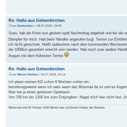
Re: Hallo aus Gelsenkirchen
von
Sysbreaker
» 08.07.2026, 18:09
Sooo, hab die Kiste nun gestern spät Nachmittag abgeholt und bin die e
Dämpfer für mich. Hab beim Händler angerufen bzgl. Termin zur Einfahr
ich nicht gerechnet. Heißt spätestens nach dem kommenden Wochenende
die 1000km garantiert erreicht sein werden. Hab noch zwei andere Händl
August mit dem frühesten Termin
Re: Hallo aus Gelsenkirchen
von
Weiser Elefant
» 09.07.2026, 04:14
Ich plane meinen KD schon 8 Wochen vorher ein ,
beziehungsweise wenn ich weis wann das Motorrad da ist und es Angeme
Man hat ja einen gewissen Spielraum .
Von 700 km bis 1200 km zum Entjungfern .Nagel mich hier nicht fest ,f
Motorrad und 40 Tonner LKW fahren das schönste Hobby als Rentner.