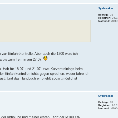
Sysbreaker
Beiträge:
31
Registriert:
26.0
Motorrad:
M100
zur Einfahrtkontrolle. Aber auch die 1200 werd ich
da bis zum Termin am 27.07.
n. Hab für 18.07. und 21.07. zwei Kurventrainings beim
er Einfahrkontrolle nichts gegen sprechen, weder fahre ich
last. Und das Handbuch empfiehlt sogar „möglichst
Sysbreaker
Beiträge:
31
Registriert:
26.0
Motorrad:
M100
n der Abholung und meiner ersten Fahrt der M1000RR