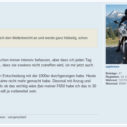
 ich den Wetterbericht an und werde ganz hibbelig, schon
schon immer intensiv befassen, aber dass ich jeden Tag
dass sie sowieso nicht zutreffen wird, ist mir jetzt auch
applemax
Beiträge:
47
ten Entscheidung mit der 1000er durchgerungen habe. Heute
Registriert:
18.1
Wohnort:
7207
Jahre nicht mehr gemacht habe. Diesmal mit Anzug und
Motorrad:
BMW S
Als ob das wichtig wäre (bei meiner F650 habe ich das in 30
ll ja vorbereitet sein.
hren - versprochen!