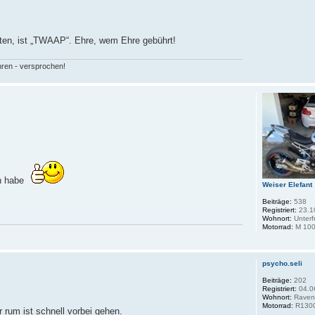
ten, ist „TWAAP“. Ehre, wem Ehre gebührt!
hren - versprochen!
sen habe
Weiser Elefant
Beiträge:
538
Registriert:
23.1
Wohnort:
Unterf
Motorrad:
M 100
psycho.seli
Beiträge:
202
Registriert:
04.0
Wohnort:
Raven
Motorrad:
R130
 rum ist schnell vorbei gehen.