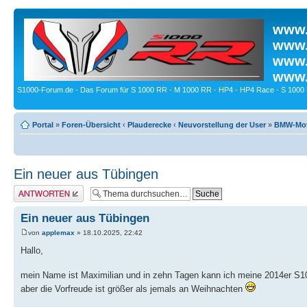
www.
www.
www.
www.
S1000-Forum.de - Das Forum für S 1000 RR - M 1000 RR - HP4 - HP4 Race - S 1000 
Portal
»
Foren-Übersicht
‹
Plauderecke
‹
Neuvorstellung der User
»
BMW-Moto
Ein neuer aus Tübingen
Antwort erstellen
Ein neuer aus Tübingen
von
applemax
» 18.10.2025, 22:42
Hallo,
mein Name ist Maximilian und in zehn Tagen kann ich meine 2014er S10
aber die Vorfreude ist größer als jemals an Weihnachten