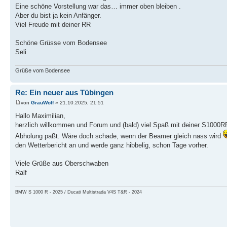
Eine schöne Vorstellung war das… immer oben bleiben .
Aber du bist ja kein Anfänger.
Viel Freude mit deiner RR
Schöne Grüsse vom Bodensee
Seli
Grüße vom Bodensee
Re: Ein neuer aus Tübingen
von
GrauWolf
» 21.10.2025, 21:51
Hallo Maximilian,
herzlich willkommen und Forum und (bald) viel Spaß mit deiner S1000R
Abholung paßt. Wäre doch schade, wenn der Beamer gleich nass wird
den Wetterbericht an und werde ganz hibbelig, schon Tage vorher.
Viele Grüße aus Oberschwaben
Ralf
BMW S 1000 R - 2025 / Ducati Multistrada V4S T&R - 2024