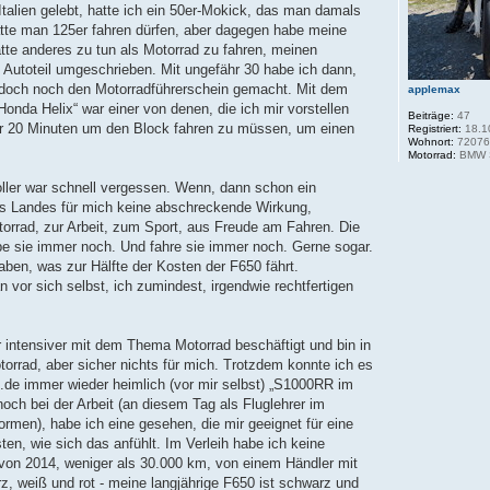
Italien gelebt, hatte ich ein 50er-Mokick, das man damals
hätte man 125er fahren dürfen, aber dagegen habe meine
tte anderes zu tun als Motorrad zu fahren, meinen
n Autoteil umgeschrieben. Mit ungefähr 30 habe ich dann,
n, doch noch den Motorradführerschein gemacht. Mit dem
applemax
„Honda Helix“ war einer von denen, die ich mir vorstellen
Beiträge:
47
ehr 20 Minuten um den Block fahren zu müssen, um einen
Registriert:
18.1
Wohnort:
7207
Motorrad:
BMW S
oller war schnell vergessen. Wenn, dann schon ein
es Landes für mich keine abschreckende Wirkung,
orrad, zur Arbeit, zum Sport, aus Freude am Fahren. Die
abe sie immer noch. Und fahre sie immer noch. Gerne sogar.
haben, was zur Hälfte der Kosten der F650 fährt.
 vor sich selbst, ich zumindest, irgendwie rechtfertigen
 intensiver mit dem Thema Motorrad beschäftigt und bin in
rrad, aber sicher nichts für mich. Trotzdem konnte ich es
.de immer wieder heimlich (vor mir selbst) „S1000RR im
ch bei der Arbeit (an diesem Tag als Fluglehrer im
formen), habe ich eine gesehen, die mir geeignet für eine
sten, wie sich das anfühlt. Im Verleih habe ich keine
 von 2014, weniger als 30.000 km, von einem Händler mit
, weiß und rot - meine langjährige F650 ist schwarz und