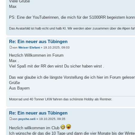
Viele Grüße
Max
PS: Eine der YouTuberinnen, die mich für der S1000RR begeistern konn
Das Avatarbild ist halb echt und halb KI. Wir werden aber zusammen über die Alpen fa
Re: Ein neuer aus Tübingen
von
Weiser Elefant
» 19.10.2025, 09:03
Herzlich Willkommen im Forum
Max .
Viel Spaß mit der RR den wirst Du sicher haben wirst .
Das war glaube ich die längste Vorstellung die ich hier im Forum gele
Grüße
Aus Bayern
Motorrad und 40 Tonner LKW fahren das schönste Hobby als Rentner.
Re: Ein neuer aus Tübingen
von
psycho.seli
» 19.10.2025, 09:35
Herzlich willkommen im Club
Ich wünsche dir das die 10 Tage und dann die vier Monate bis der Winter