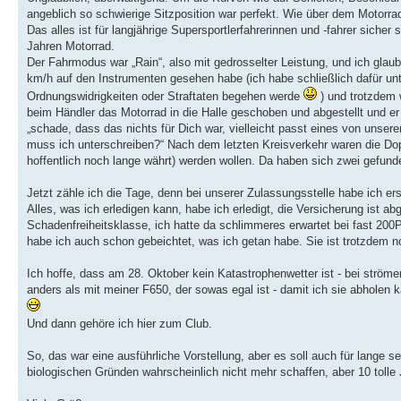
angeblich so schwierige Sitzposition war perfekt. Wie über dem Motorra
Das alles ist für langjährige Supersportlerfahrerinnen und -fahrer sicher
Jahren Motorrad.
Der Fahrmodus war „Rain“, also mit gedrosselter Leistung, und ich gla
km/h auf den Instrumenten gesehen habe (ich habe schließlich dafür unt
Ordnungswidrigkeiten oder Straftaten begehen werde
) und trotzdem 
beim Händler das Motorrad in die Halle geschoben und abgestellt und er
„schade, dass das nichts für Dich war, vielleicht passt eines von unser
muss ich unterschreiben?“ Nach dem letzten Kreisverkehr waren die Dop
hoffentlich noch lange währt) werden wollen. Da haben sich zwei gefu
Jetzt zähle ich die Tage, denn bei unserer Zulassungsstelle habe ich 
Alles, was ich erledigen kann, habe ich erledigt, die Versicherung ist a
Schadenfreiheitsklasse, ich hatte da schlimmeres erwartet bei fast 20
habe ich auch schon gebeichtet, was ich getan habe. Sie ist trotzdem n
Ich hoffe, dass am 28. Oktober kein Katastrophenwetter ist - bei strö
anders als mit meiner F650, der sowas egal ist - damit ich sie abholen 
Und dann gehöre ich hier zum Club.
So, das war eine ausführliche Vorstellung, aber es soll auch für lange s
biologischen Gründen wahrscheinlich nicht mehr schaffen, aber 10 toll