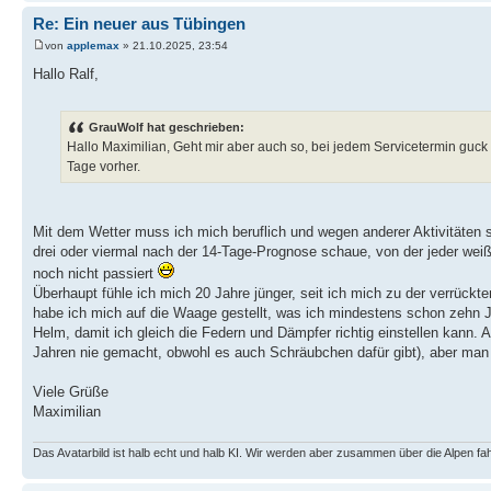
Re: Ein neuer aus Tübingen
von
applemax
» 21.10.2025, 23:54
Hallo Ralf,
GrauWolf hat geschrieben:
Hallo Maximilian, Geht mir aber auch so, bei jedem Servicetermin guck
Tage vorher.
Mit dem Wetter muss ich mich beruflich und wegen anderer Aktivitäten 
drei oder viermal nach der 14-Tage-Prognose schaue, von der jeder weiß, 
noch nicht passiert
Überhaupt fühle ich mich 20 Jahre jünger, seit ich mich zu der verrück
habe ich mich auf die Waage gestellt, was ich mindestens schon zehn 
Helm, damit ich gleich die Federn und Dämpfer richtig einstellen kann. 
Jahren nie gemacht, obwohl es auch Schräubchen dafür gibt), aber man wi
Viele Grüße
Maximilian
Das Avatarbild ist halb echt und halb KI. Wir werden aber zusammen über die Alpen fa