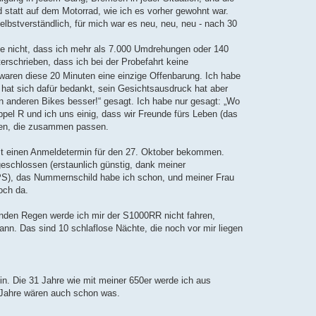
d statt auf dem Motorrad, wie ich es vorher gewohnt war.
 selbstverständlich, für mich war es neu, neu, neu - nach 30
ube nicht, dass ich mehr als 7.000 Umdrehungen oder 140
erschrieben, dass ich bei der Probefahrt keine
waren diese 20 Minuten eine einzige Offenbarung. Ich habe
 hat sich dafür bedankt, sein Gesichtsausdruck hat aber
en anderen Bikes besser!“ gesagt. Ich habe nur gesagt: „Wo
pel R und ich uns einig, dass wir Freunde fürs Leben (das
nden, die zusammen passen.
erst einen Anmeldetermin für den 27. Oktober bekommen.
bgeschlossen (erstaunlich günstig, dank meiner
0PS), das Nummernschild habe ich schon, und meiner Frau
och da.
menden Regen werde ich mir der S1000RR nicht fahren,
kann. Das sind 10 schlaflose Nächte, die noch vor mir liegen
ein. Die 31 Jahre wie mit meiner 650er werde ich aus
e Jahre wären auch schon was.