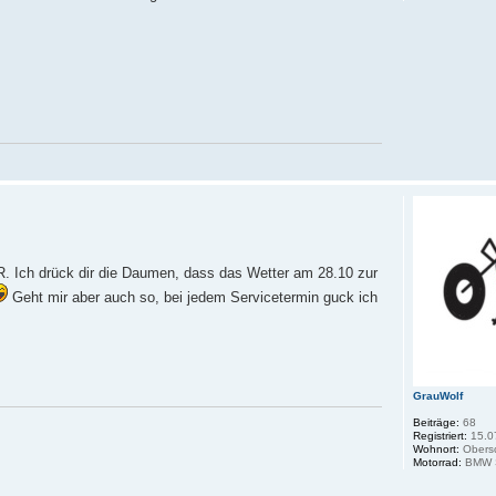
R. Ich drück dir die Daumen, dass das Wetter am 28.10 zur
Geht mir aber auch so, bei jedem Servicetermin guck ich
GrauWolf
Beiträge:
68
Registriert:
15.0
Wohnort:
Obers
Motorrad:
BMW S