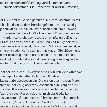
 ob ich am nächsten Vormittag vorbeikommen kann -
e Antwort bekommen. Die Probefahrt ist aber nur möglich,
er F650 erst zur Arbeit gefahren. Mit dem Motorrad, damit
 bin ich dann zu dem Händler gefahren, mit auswendig
ar pünktlich. Da bin ich immer noch stolz drauf, sowas
 Kennzeichen bereit. „Wie klein die ist!“ war mein erster
h wurde freundlich, aber skeptisch empfangen. „Das ist
 Er hat sich dann aber viel Mühe und Zeit mir genommen,
d die beste Analogie ist, dass die F650 Dressurreiten ist, mit
ngreiten oder Rennreiten ist, mit kurzen Steigbügeln und
mit beidem gut vertraut) zu erklären, hat mir ein paar
fsbedingt, am Abend vorher die Anleitung heruntergeladen
konnte - und dann das Hallentor aufgemacht.
t, bei der ich in den 20 vorgesehenen Minuten viele Arten von
 kurvigen Landstraße. Trotz über 30 Jahren
Hauptstraße abgebogen bin. Die ersten paar hundert Meter
Bremse, der völlig anderen Gasannahme im Vergleich zu
rsten Kreisverkehr hatte ich noch nicht die Kapazität,
 Passieren des Ortsschildes hat mich der Gedanke
eressantesten Minuten meiner fahrerischen Karriere (und ich
on bei der „Porsche Experience“ in Hockenheim).
igung in jedem Gang, Bremsen in jeder Situation, und die