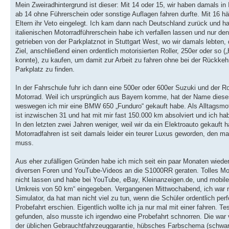
Mein Zweiradhintergrund ist dieser: Mit 14 oder 15, wir haben damals in 
ab 14 ohne Führerschein oder sonstige Auflagen fahren durfte. Mit 16 
Eltern ihr Veto eingelegt. Ich kam dann nach Deutschland zurück und ha
italienischen Motorradführerschein habe ich verfallen lassen und nur de
getrieben von der Parkplatznot in Stuttgart West, wo wir damals lebte
Ziel, anschließend einen ordentlich motorisierten Roller, 250er oder so (
konnte), zu kaufen, um damit zur Arbeit zu fahren ohne bei der Rückk
Parkplatz zu finden.
In der Fahrschule fuhr ich dann eine 500er oder 600er Suzuki und der R
Motorrad. Weil ich ursprünglich aus Bayern komme, hat der Name dies
weswegen ich mir eine BMW 650 „Funduro“ gekauft habe. Als Alltagsmot
ist inzwischen 31 und hat mit mir fast 150.000 km absolviert und ich h
In den letzten zwei Jahren weniger, weil wir da ein Elektroauto gekauft 
Motorradfahren ist seit damals leider ein teurer Luxus geworden, den man
muss.
Aus eher zufälligen Gründen habe ich mich seit ein paar Monaten wieder
diversen Foren und YouTube-Videos an die S1000RR geraten. Tolles Moto
nicht lassen und habe bei YouTube, eBay, Kleinanzeigen.de, und mobile
Umkreis von 50 km“ eingegeben. Vergangenen Mittwochabend, ich war no
Simulator, da hat man nicht viel zu tun, wenn die Schüler ordentlich per
Probefahrt erschien. Eigentlich wollte ich ja nur mal mit einer fahren. Te
gefunden, also musste ich irgendwo eine Probefahrt schnorren. Die war
der üblichen Gebrauchtfahrzeuggarantie, hübsches Farbschema (schwarz