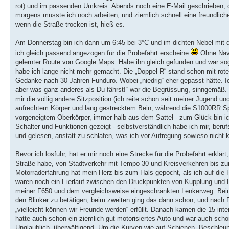
rot) und im passenden Umkreis. Abends noch eine E-Mail geschrieben,
morgens musste ich noch arbeiten, und ziemlich schnell eine freundlich
wenn die Straße trocken ist, hieß es.
Am Donnerstag bin ich dann um 6:45 bei 3°C und im dichten Nebel mit d
ich gleich passend angezogen für die Probefahrt erscheine
Ohne Navi
gelernter Route von Google Maps. Habe ihn gleich gefunden und war sog
habe ich lange nicht mehr gemacht. Die „Doppel R“ stand schon mit rotem
Gedanke nach 30 Jahren Funduro. Wobei „niedrig“ eher gepasst hätte. Ic
aber was ganz anderes als Du fährst!“ war die Begrüssung, sinngemäß.
mir die völlig andere Sitzposition (ich reite schon seit meiner Jugend un
aufrechtem Körper und lang gestrecktem Bein, während die S1000RR Spri
vorgeneigtem Oberkörper, immer halb aus dem Sattel - zum Glück bin ich 
Schalter und Funktionen gezeigt - selbstverständlich habe ich mir, beru
und gelesen, anstatt zu schlafen, was ich vor Aufregung sowieso nicht 
Bevor ich losfuhr, hat er mir noch eine Strecke für die Probefahrt erklär
Straße habe, von Stadtverkehr mit Tempo 30 und Kreisverkehren bis zur
Motorraderfahrung hat mein Herz bis zum Hals gepocht, als ich auf die 
waren noch ein Eierlauf zwischen den Druckpunkten von Kupplung und 
meiner F650 und dem vergleichsweise eingeschränkten Lenkerweg. Beim e
den Blinker zu betätigen, beim zweiten ging das dann schon, und nach
„vielleicht können wir Freunde werden“ erfüllt. Danach kamen die 15 int
hatte auch schon ein ziemlich gut motorisiertes Auto und war auch sch
Unglaublich, überwältigend. Um die Kurven wie auf Schienen, Beschleun