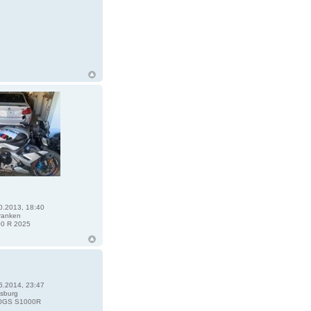
0.2013, 18:40
ranken
0 R 2025
6.2014, 23:47
sburg
0GS S1000R