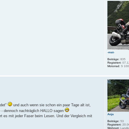
-mat-
Beiträge:
835
Registriert:
07.1
Motorrad:
S 100
ndet"
und auch wenn sie schon ein paar Tage alt ist,
e - dennoch nachträglich HALLO sagen
Anja
ürt es mit jeder Faser beim Lesen. Und der Vergleich mit
Beiträge:
53
Registriert:
20.0
Wohnort:
Landkr