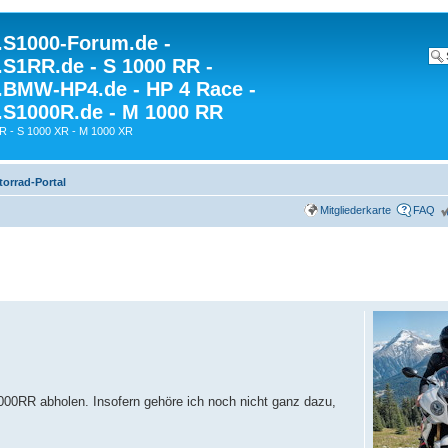
S1000-Forum.de -
S1RR.de - S 1000 RR -
BMW-HP4.de - HP 4 Race -
S1000R.de - M 1000 RR
R - S 1000 XR - M 1000 XR
rrad-Portal
Mitgliederkarte
FAQ
00RR abholen. Insofern gehöre ich noch nicht ganz dazu,