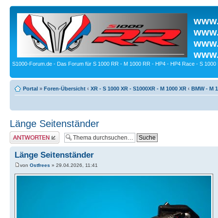
www.
www.
www.
www.
S1000-Forum.de - Das Forum für S 1000 RR - M 1000 RR - HP4 - HP4 Race - S 1000 
Portal
»
Foren-Übersicht
‹
XR - S 1000 XR - S1000XR - M 1000 XR
‹
BMW - M 1
Länge Seitenständer
Antwort erstellen
Länge Seitenständer
von
Ostfrees
» 29.04.2026, 11:41