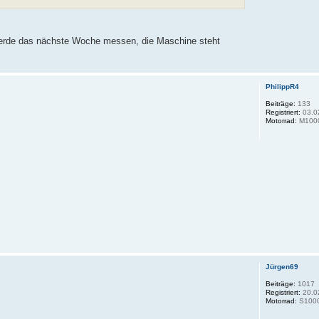
 werde das nächste Woche messen, die Maschine steht
PhilippR4
Beiträge:
133
Registriert:
03.0
Motorrad:
M100
Jürgen69
Beiträge:
1017
Registriert:
20.0
Motorrad:
S1000