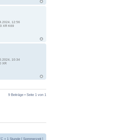
4.2024, 12:56
0 XR K69
5.2024, 10:34
0 XR
9 Beiträge • Seite
1
von
1
UTC + 1 Stunde [ Sommerzeit ]