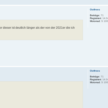
Ostfrees
Beiträge:
71
Registriert:
14.0
Motorrad:
S 100
dieser ist deutlich länger als der von der 2021er die ich
Ostfrees
Beiträge:
71
Registriert:
14.0
Motorrad:
S 100