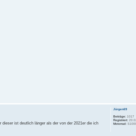
Jürgen69
Beiträge:
1017
Registriert:
20.0
ieser ist deutlich länger als der von der 2021er die ich
Motorrad:
S1000