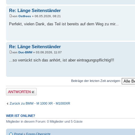
Re: Länge Seitenständer
von
Ostfrees
» 06.05.2026, 08:21
Perfekt, vielen Dank, das Teil ist bereits auf dem Weg zu mir...
Re: Länge Seitenständer
von
Duc-BMW
» 03.06.2026, 11:07
...so verrückt sich das anhört, ist aber eintragungspflichtig!!!
Beiträge der letzten Zeit anzeigen:
Antwort erstellen
Zurück zu BMW - M 1000 XR - M1000XR
WER IST ONLINE?
Mitglieder in diesem Forum: 0 Mitglieder und 5 Gäste
Portal
»
Foren-Übersicht