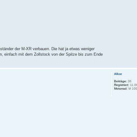
tänder der M-XR verbauen. Die hat ja etwas weniger
n, einfach mit dem Zollstock von der Spitze bis zum Ende
Alkor
Beiträge:
36
Registriert:
11.0
Motorrad:
M 100