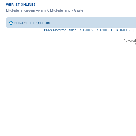
WER IST ONLINE?
Mitglieder in diesem Forum: 0 Mitglieder und 7 Gäste
Portal
»
Foren-Übersicht
BMW-Motorrad-Bilder
|
K 1200 S
|
K 1300 GT
|
K 1600 GT
|
Powered
D