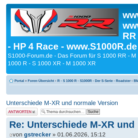
www
www
RR
- HP 4 Race - www.S1000R.de
S1000-Forum.de - Das Forum für S 1000 RR - M
1000 R - S 1000 XR - M 1000 XR
Portal
»
Foren-Übersicht
‹
R - S 1000 R - S1000R - Der S-Serie - Roadster
‹
BM
Unterschiede M-XR und normale Version
Antwort erstellen
Re: Unterschiede M-XR und 
von
gstrecker
» 01.06.2026, 15:12