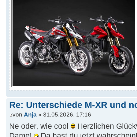
Re: Unterschiede M-XR und n
von
Anja
» 31.05.2026, 17:16
Ne oder, wie cool
Herzlichen Glückw
Dame!
Da hast du jetzt wahrscheinli