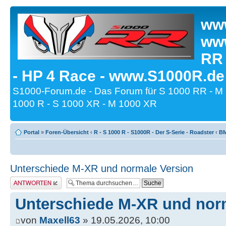
www
www
RR
- HP 4 Race - www.S1000R.de
S1000-Forum.de - Das Forum für S 1000 RR - M
1000 R - S 1000 XR - M 1000 XR
Portal
»
Foren-Übersicht
‹
R - S 1000 R - S1000R - Der S-Serie - Roadster
‹
BM
Unterschiede M-XR und normale Version
Antwort erstellen
Unterschiede M-XR und nor
von
Maxell63
» 19.05.2026, 10:00