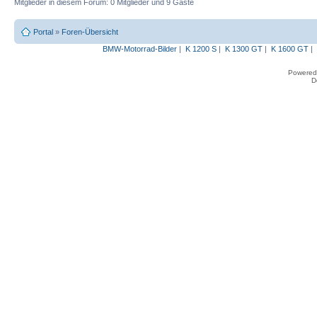
Mitglieder in diesem Forum: 0 Mitglieder und 9 Gäste
Portal
»
Foren-Übersicht
BMW-Motorrad-Bilder
|
K 1200 S
|
K 1300 GT
|
K 1600 GT
|
Powered
D