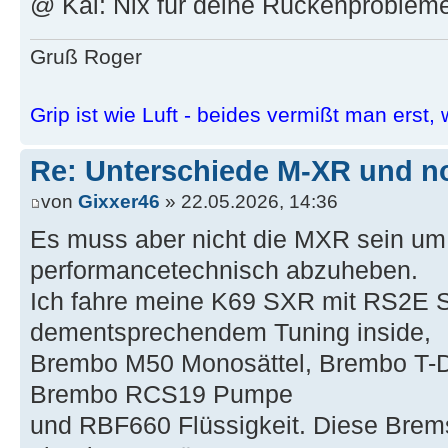
@ Kai: Nix für deine Rückenprobleme
Gruß Roger
Grip ist wie Luft - beides vermißt man erst, w
Re: Unterschiede M-XR und n
von
Gixxer46
» 22.05.2026, 14:36
Es muss aber nicht die MXR sein um
performancetechnisch abzuheben.
Ich fahre meine K69 SXR mit RS2E S
dementsprechendem Tuning inside,
Brembo M50 Monosättel, Brembo T-D
Brembo RCS19 Pumpe
und RBF660 Flüssigkeit. Diese Brems