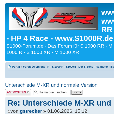
www
www
RR
- HP 4 Race - www.S1000R.de
S1000-Forum.de - Das Forum für S 1000 RR - M
1000 R - S 1000 XR - M 1000 XR
Portal
»
Foren-Übersicht
‹
R - S 1000 R - S1000R - Der S-Serie - Roadster
‹
BM
Unterschiede M-XR und normale Version
Antwort erstellen
Re: Unterschiede M-XR und 
von
gstrecker
» 01.06.2026, 15:12