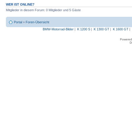
WER IST ONLINE?
Mitglieder in diesem Forum: 0 Mitglieder und 5 Gäste
Portal
»
Foren-Übersicht
BMW-Motorrad-Bilder
|
K 1200 S
|
K 1300 GT
|
K 1600 GT
|
Powered
D