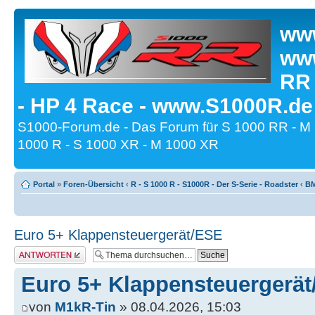
www
www
RR
- HP 4 Race - www.S1000R.de
S1000-Forum.de - Das Forum für S 1000 RR - M
1000 R - S 1000 XR - M 1000 XR
Portal
»
Foren-Übersicht
‹
R - S 1000 R - S1000R - Der S-Serie - Roadster
‹
BM
Euro 5+ Klappensteuergerät/ESE
Antwort erstellen
Euro 5+ Klappensteuergerä
von
M1kR-Tin
» 08.04.2026, 15:03