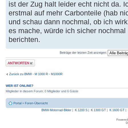
ist der Zug halt leider echt nicht da.
erstmal auf mehr Carbonteile (hab nic
und schau dann nochmal, ob ich wirkl
es mache, würde ich sicher nochmal
berichten.
Beiträge der letzten Zeit anzeigen:
Antwort erstellen
Zurück zu BMW - M 1000 R - M1000R
WER IST ONLINE?
Mitglieder in diesem Forum: 0 Mitglieder und 6 Gäste
Portal
»
Foren-Übersicht
BMW-Motorrad-Bilder
|
K 1200 S
|
K 1300 GT
|
K 1600 GT
|
Powered
D