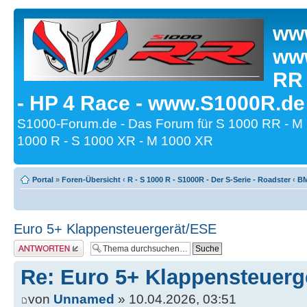
www
www
RR
- HP 4 Race - www.S1000R.de
S1000-Forum.de - Das Forum für S 1000 RR - M
1000 R - S 1000 XR - M 1000 XR
Portal
»
Foren-Übersicht
‹
R - S 1000 R - S1000R - Der S-Serie - Roadster
‹
BM
Euro 5+ Klappensteuergerät/ESE
Antwort erstellen
Re: Euro 5+ Klappensteuerg
von
Unnamed
» 10.04.2026, 03:51