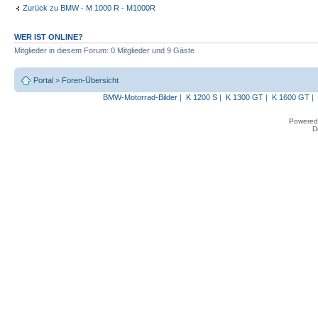
Zurück zu BMW - M 1000 R - M1000R
WER IST ONLINE?
Mitglieder in diesem Forum: 0 Mitglieder und 9 Gäste
Portal
»
Foren-Übersicht
BMW-Motorrad-Bilder
|
K 1200 S
|
K 1300 GT
|
K 1600 GT
|
Powered
D