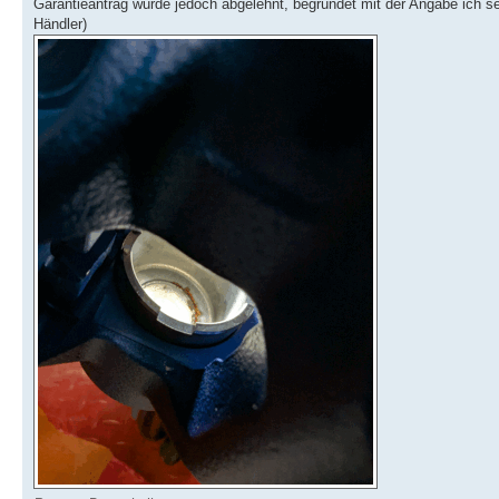
Garantieantrag wurde jedoch abgelehnt, begründet mit der Angabe ich s
Händler)