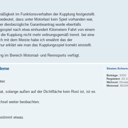
ßigkeit im Funktionsverhalten der Kupplung festgestellt.
bedeutet, dass unter Motorlast kein Spiel vorhanden war,
er diesbezügliche Garantieantrag wurde ebenfalls
gsspiel nach etwa einhundert Kilometern Fahrt von einem
h die Kupplung nicht mehr ordnungsgemäß trennt. bei eine
h mit dem Meiste habe ich erwähnt das der
r erklärt wie man das Kupplungsspiel korrekt einstellt.
ng im Bereich Motorrad- und Rennsports verfügt.
leme
Stratos-Schors
Beiträge:
3350
Registriert:
29.1
ter.
Wohnort:
Dinsla
Motorrad:
M1000
at, solange außen auf der Dichtfläche kein Rost ist, ist es
chsel weiter beobachten.
bestimmt etwas.