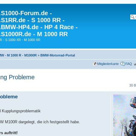
S1000-Forum.de -
S1RR.de - S 1000 RR -
BMW-HP4.de - HP 4 Race -
S1000R.de - M 1000 RR
R - S 1000 XR - M 1000 XR
W - M 1000 R - M1000R
»
BMW-Motorrad-Portal
Mitgliederkarte
FAQ
ng Probleme
30 B
robleme
 Kupplungsproblematik
 M100R dargelegt, die ich festgestellt habe.
 auftritt!