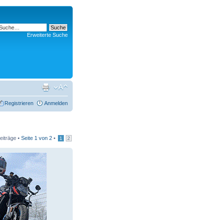
Erweiterte Suche
Registrieren
Anmelden
eiträge •
Seite
1
von
2
•
1
2