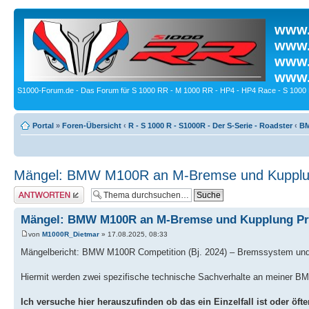
www.
www.
www.
www.
S1000-Forum.de - Das Forum für S 1000 RR - M 1000 RR - HP4 - HP4 Race - S 1000 
Portal
»
Foren-Übersicht
‹
R - S 1000 R - S1000R - Der S-Serie - Roadster
‹
BM
Mängel: BMW M100R an M-Bremse und Kupplu
Antwort erstellen
Mängel: BMW M100R an M-Bremse und Kupplung P
von
M1000R_Dietmar
» 17.08.2025, 08:33
Mängelbericht: BMW M100R Competition (Bj. 2024) – Bremssystem und
Hiermit werden zwei spezifische technische Sachverhalte an meiner BMW
Ich versuche hier herauszufinden ob das ein Einzelfall ist oder öfters