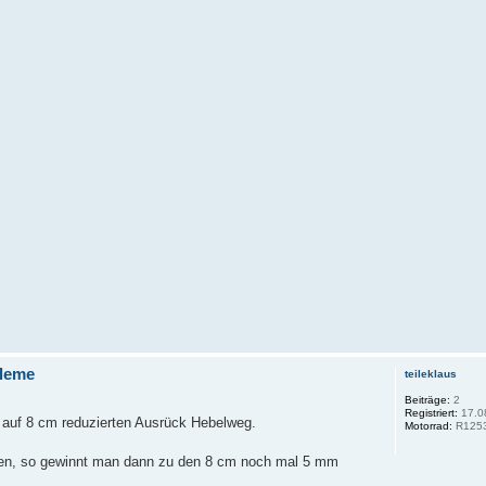
leme
teileklaus
Beiträge:
2
Registriert:
17.0
m auf 8 cm reduzierten Ausrück Hebelweg.
Motorrad:
R125
en, so gewinnt man dann zu den 8 cm noch mal 5 mm