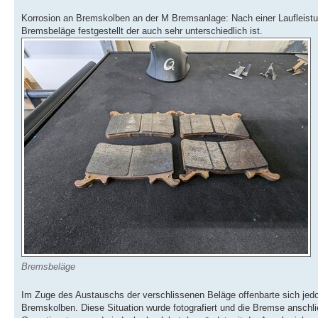
Korrosion an Bremskolben an der M Bremsanlage: Nach einer Laufleistu
Bremsbeläge festgestellt der auch sehr unterschiedlich ist.
Bremsbeläge
Im Zuge des Austauschs der verschlissenen Beläge offenbarte sich jedo
Bremskolben. Diese Situation wurde fotografiert und die Bremse anschli