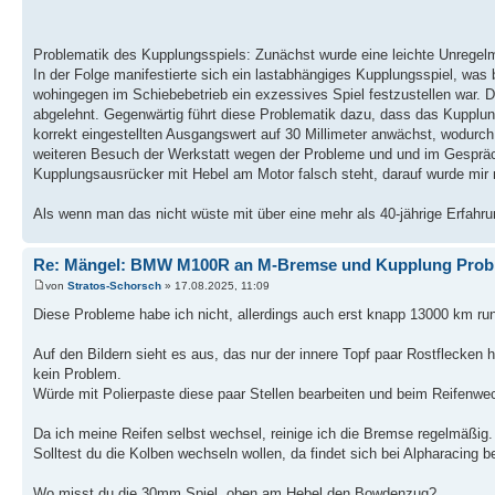
Problematik des Kupplungsspiels: Zunächst wurde eine leichte Unregelmä
In der Folge manifestierte sich ein lastabhängiges Kupplungsspiel, was 
wohingegen im Schiebebetrieb ein exzessives Spiel festzustellen war. D
abgelehnt. Gegenwärtig führt diese Problematik dazu, dass das Kupplun
korrekt eingestellten Ausgangswert auf 30 Millimeter anwächst, wodurc
weiteren Besuch der Werkstatt wegen der Probleme und und im Gespräc
Kupplungsausrücker mit Hebel am Motor falsch steht, darauf wurde mir nu
Als wenn man das nicht wüste mit über eine mehr als 40-jährige Erfahru
Re: Mängel: BMW M100R an M-Bremse und Kupplung Prob
von
Stratos-Schorsch
» 17.08.2025, 11:09
Diese Probleme habe ich nicht, allerdings auch erst knapp 13000 km run
Auf den Bildern sieht es aus, das nur der innere Topf paar Rostflecken h
kein Problem.
Würde mit Polierpaste diese paar Stellen bearbeiten und beim Reifenwe
Da ich meine Reifen selbst wechsel, reinige ich die Bremse regelmäßig.
Solltest du die Kolben wechseln wollen, da findet sich bei Alpharacing 
Wo misst du die 30mm Spiel, oben am Hebel den Bowdenzug?