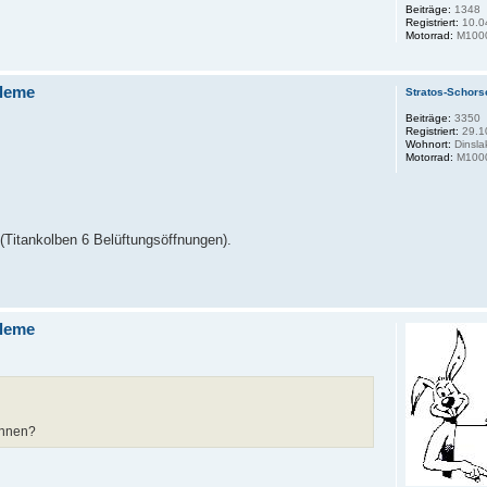
Beiträge:
1348
Registriert:
10.0
Motorrad:
M100
leme
Stratos-Schors
Beiträge:
3350
Registriert:
29.1
Wohnort:
Dinsla
Motorrad:
M1000
(Titankolben 6 Belüftungsöffnungen).
leme
ennen?