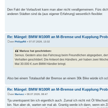
Den Fakt der Vorlaufzeit kann man aber nicht verallgemeinern. Fürs dich p
anderen Städten sind da (aus eigener Erfahrung) wesentlich flexibler.
Re: Mängel: BMW M100R an M-Bremse und Kupplung Prob
von
PhilippR4
» 07.07.2026, 13:32
Mariusz hat geschrieben:
Servus. Gestern also das Fahrzeug beim Freundlichen abgegeben, den
Verhalten geschildert. Die Antwort des Händlers „wir haben zwei Wochen
Mal 30.000 € zum BMW Händler bringt.
Also bei einem Totalausfall der Bremse an einem 30k Bike würde ich sc
Re: Mängel: BMW M100R an M-Bremse und Kupplung Prob
von
Mariusz
» 08.07.2026, 08:47
Tja unentspannt bin ich eigentlich auch. Zumal ich nicht mit Öl Wechse
bin. Nun aber ok, warten wir mal ab. Grantig werde ich dann, wenn ein