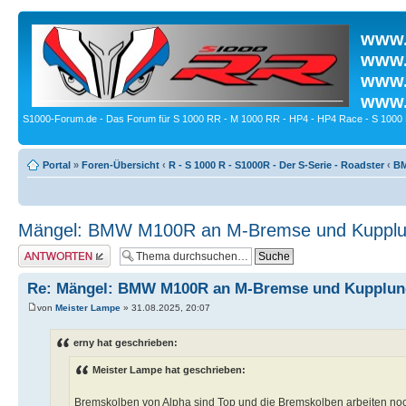
www.
www.
www.
www.
S1000-Forum.de - Das Forum für S 1000 RR - M 1000 RR - HP4 - HP4 Race - S 1000 
Portal
»
Foren-Übersicht
‹
R - S 1000 R - S1000R - Der S-Serie - Roadster
‹
BM
Mängel: BMW M100R an M-Bremse und Kupplu
Antwort erstellen
Re: Mängel: BMW M100R an M-Bremse und Kupplun
von
Meister Lampe
» 31.08.2025, 20:07
erny hat geschrieben:
Meister Lampe hat geschrieben:
Bremskolben von Alpha sind Top und die Bremskolben arbeiten noc