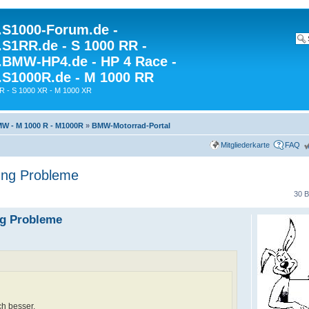
S1000-Forum.de -
S1RR.de - S 1000 RR -
BMW-HP4.de - HP 4 Race -
S1000R.de - M 1000 RR
R - S 1000 XR - M 1000 XR
W - M 1000 R - M1000R
»
BMW-Motorrad-Portal
Mitgliederkarte
FAQ
ng Probleme
30 B
g Probleme
h besser.