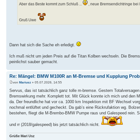
Aber das Beste kommt zum Schluß ...
, neue Bremsendichtringe bei B
Gruß Uwe
Dann hat sich die Sache eh erledigt.
Ich muß nicht um jeden Preis auf die Titan Kolben wechseln. Die Brems
peinlichst sauber gemacht.
Re: Mängel: BMW M100R an M-Bremse und Kupplung Prob
von
Mariusz
» 05.07.2026, 14:55
Servus, das ist tatsächlich ganz tolle m-bremse. Gestern Totalversagen 
Bremswirkung mehr. Komplett tot. Mit Glück konnte ich mich und den 
da. Der freundliche hat vor ca. 1000 km Inspektion mit BF Wechsel vo
nochmal entlüftet und gecheckt. Da gab’s eine Rückrufaktion wg. Bolzen
bestehen, fliegt die M-Brembo-BMW Pumpe raus und Galespeed rein. So 
und rr (2018/galespeed) bis jetzt tatsächlich nicht.
Grüße Mari Usz