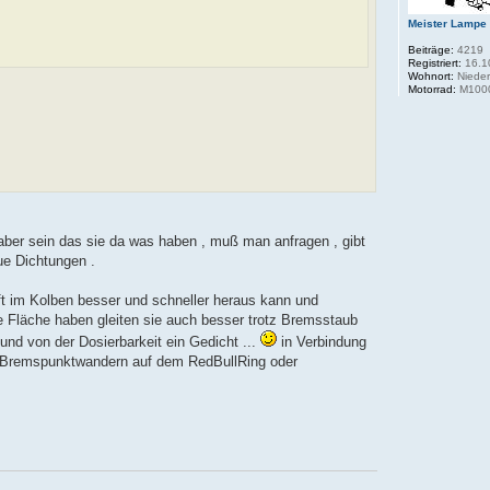
Meister Lampe
Beiträge:
4219
Registriert:
16.1
Wohnort:
Nieder
Motorrad:
M100
 aber sein das sie da was haben , muß man anfragen , gibt
eue Dichtungen .
ft im Kolben besser und schneller heraus kann und
tte Fläche haben gleiten sie auch besser trotz Bremsstaub
nd von der Dosierbarkeit ein Gedicht ...
in Verbindung
n Bremspunktwandern auf dem RedBullRing oder