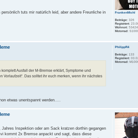
ersönlich tuts mir natürlich leid, aber andere Freunliche in
FrankenMichl
Beiträge:
326
Registriert:
23.0
Wohnort:
53424
Motorrad:
S1000
leme
PhilippR4
Beiträge:
133
Registriert:
03.0
Motorrad:
M100
 komplett Ausfall der M-Bremse erklärt, Symptome und
 Vorlaufzeit“. Das solltet ihr euch merken, wenn ihr nächstes
hon etwas unentspannt werden.....
leme
l, Jahres Inspektion oder am Sack kratzen dorthin gegangen
 Zivi kommt 2x Bremse anpackt und sagt, dass diese