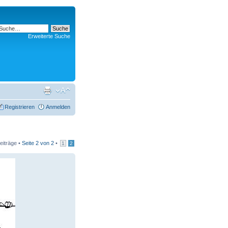
Erweiterte Suche
Registrieren
Anmelden
eiträge •
Seite
2
von
2
•
1
2