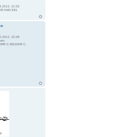
4.2012, 21:02
0R KM3 E81
ch
0.2012, 22:06
ken
RR C./M1000R C.