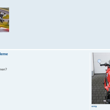
leme
nnen?
erny