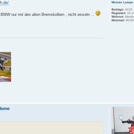
h.de/
Meister Lampe
Beiträge:
4219
Registriert:
16.1
 BMW nur mit den alten Bremskolben , nicht einzeln ...
Wohnort:
Nieder
Motorrad:
M100
leme