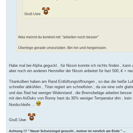
Gruß Uwe
Was meinst du konkret mit: "arbeiten noch besser"
Überlege gerade umzurüsten. Bin hin und hergerissen.
Habe mal bei Alpha geguckt , für Nissin konnte ich nichts finden , kann
aber noch ein anderen Hersteller der Nissin anbietet für fast 500,-€ + n
Titankolben haben am Rand Entlüftungsöffnungen , so das die heiße Lu
schneller abkühlen , Titan regiert am schnellsten , da sie eine sehr gla
und das Rad hat weniger Widerstand , die Bremsbeläge arbeiten besser u
mit den AirDuks von Ronny hast du 30% weniger Temperatur drin , kei
Nordschleife ...
Gruß Uwe
Achtung !!! " Neuer Schutzengel gesucht , meiner ist nervlich am Ende " ...