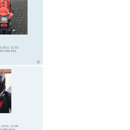
4.2012, 21:02
0R KM3 E81
1.2016, 13:36
S1RR+M1R