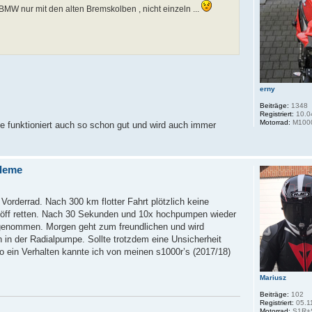
MW nur mit den alten Bremskolben , nicht einzeln ...
erny
Beiträge:
1348
Registriert:
10.0
Motorrad:
M100
e funktioniert auch so schon gut und wird auch immer
leme
Vorderrad. Nach 300 km flotter Fahrt plötzlich keine
Möff retten. Nach 30 Sekunden und 10x hochpumpen wieder
rgenommen. Morgen geht zum freundlichen und wird
 in der Radialpumpe. Sollte trotzdem eine Unsicherheit
ein Verhalten kannte ich von meinen s1000r’s (2017/18)
Mariusz
Beiträge:
102
Registriert:
05.1
Motorrad:
S1R+