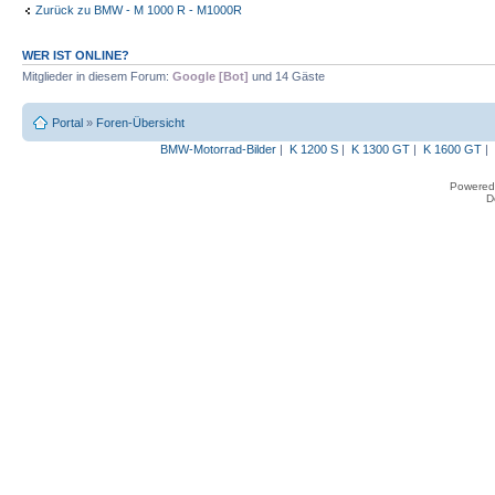
Zurück zu BMW - M 1000 R - M1000R
WER IST ONLINE?
Mitglieder in diesem Forum:
Google [Bot]
und 14 Gäste
Portal
»
Foren-Übersicht
BMW-Motorrad-Bilder
|
K 1200 S
|
K 1300 GT
|
K 1600 GT
|
Powered
D