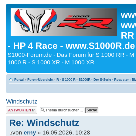
www
www
RR
- HP 4 Race - www.S1000R.de
S1000-Forum.de - Das Forum für S 1000 RR - M
1000 R - S 1000 XR - M 1000 XR
Portal
»
Foren-Übersicht
‹
R - S 1000 R - S1000R - Der S-Serie - Roadster
‹
BM
Windschutz
Antwort erstellen
Re: Windschutz
von
erny
» 16.05.2026, 10:28