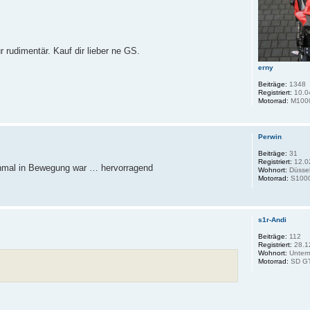
rudimentär. Kauf dir lieber ne GS.
erny
Beiträge:
1348
Registriert:
10.0
Motorrad:
M100
Perwin
Beiträge:
31
Registriert:
12.0
inmal in Bewegung war … hervorragend
Wohnort:
Düssel
Motorrad:
S100
s1r-Andi
Beiträge:
112
Registriert:
28.1
Wohnort:
Unterm
Motorrad:
SD G