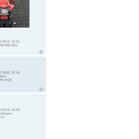
4.2012, 21:02
0R KM3 E81
2.2026, 22:14
dorf
0R 2023
2.2014, 14:55
eitingen
T23