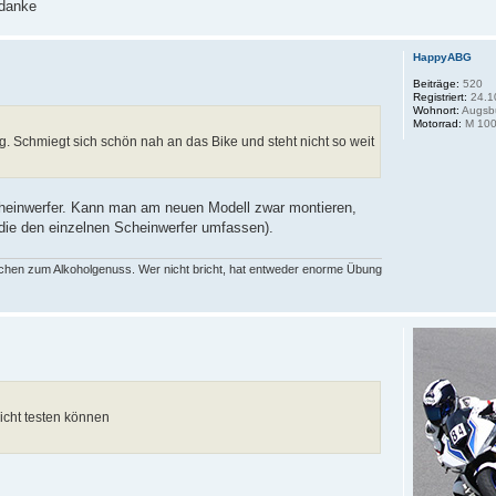
danke
HappyABG
Beiträge:
520
Registriert:
24.1
Wohnort:
Augsb
Motorrad:
M 100
. Schmiegt sich schön nah an das Bike und steht nicht so weit
 Scheinwerfer. Kann man am neuen Modell zwar montieren,
 die den einzelnen Scheinwerfer umfassen).
rechen zum Alkoholgenuss. Wer nicht bricht, hat entweder enorme Übung
icht testen können