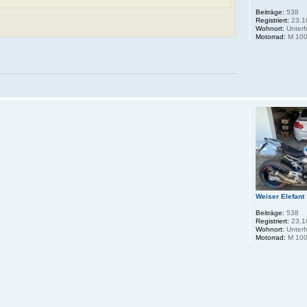
Beiträge:
538
Registriert:
23.1
Wohnort:
Unterf
Motorrad:
M 100
Weiser Elefant
Beiträge:
538
Registriert:
23.1
Wohnort:
Unterf
Motorrad:
M 100