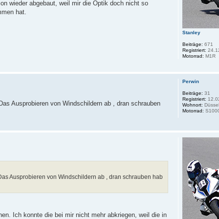
son wieder abgebaut, weil mir die Optik doch nicht so
mmen hat.
Stanley
Beiträge:
671
Registriert:
24.1
Motorrad:
M1R
Perwin
Beiträge:
31
Registriert:
12.0
. Das Ausprobieren von Windschildern ab , dran schrauben
Wohnort:
Düssel
Motorrad:
S100
r. Das Ausprobieren von Windschildern ab , dran schrauben hab
n. Ich konnte die bei mir nicht mehr abkriegen, weil die in