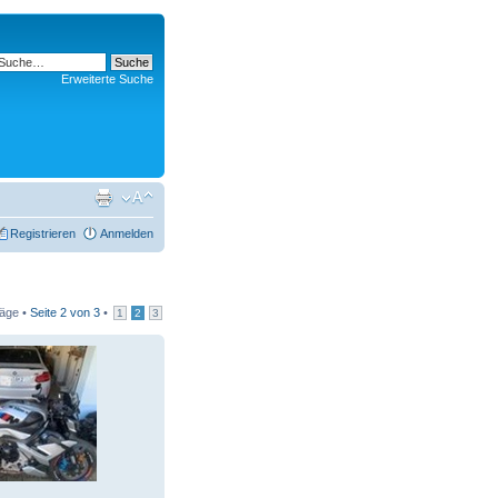
Erweiterte Suche
Registrieren
Anmelden
räge •
Seite
2
von
3
•
1
2
3