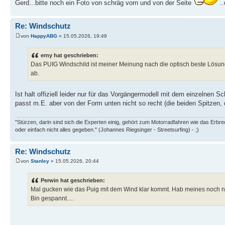
Gerd...bitte noch ein Foto von schräg vorn und von der Seite
..
Re: Windschutz
von
HappyABG
» 15.05.2026, 19:49
erny hat geschrieben:
Das PUIG Windschild ist meiner Meinung nach die optisch beste Lösung
ab.
Ist halt offiziell leider nur für das Vorgängermodell mit dem einzelnen
passt m.E. aber von der Form unten nicht so recht (die beiden Spitzen,
"Stürzen, darin sind sich die Experten einig, gehört zum Motorradfahren wie das Erb
oder einfach nicht alles gegeben." (Johannes Riegsinger - Streetsurfing) - ;)
Re: Windschutz
von
Stanley
» 15.05.2026, 20:44
Perwin hat geschrieben:
Mal gucken wie das Puig mit dem Wind klar kommt. Hab meines noch n
Bin gespannt….