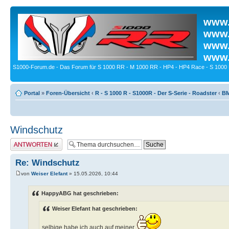
www.
www.
www.
www.
S1000-Forum.de - Das Forum für S 1000 RR - M 1000 RR - HP4 - HP4 Race - S 1000 
Portal
»
Foren-Übersicht
‹
R - S 1000 R - S1000R - Der S-Serie - Roadster
‹
BM
Windschutz
Antwort erstellen
Re: Windschutz
von
Weiser Elefant
» 15.05.2026, 10:44
HappyABG hat geschrieben:
Weiser Elefant hat geschrieben:
selbige habe ich auch auf meiner