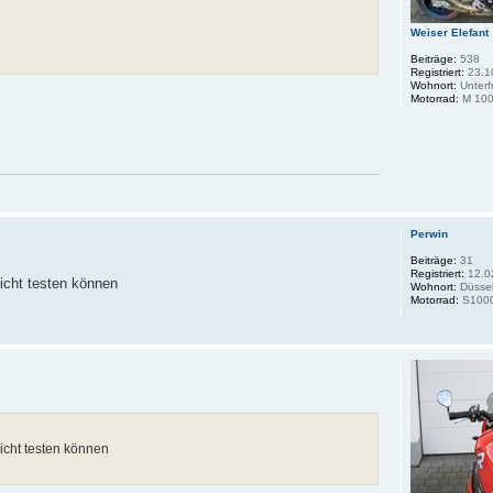
Weiser Elefant
Beiträge:
538
Registriert:
23.1
Wohnort:
Unterf
Motorrad:
M 100
Perwin
Beiträge:
31
Registriert:
12.0
icht testen können
Wohnort:
Düssel
Motorrad:
S100
icht testen können