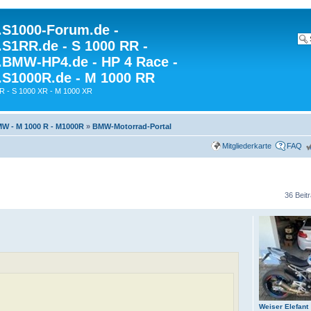
S1000-Forum.de -
S1RR.de - S 1000 RR -
BMW-HP4.de - HP 4 Race -
S1000R.de - M 1000 RR
R - S 1000 XR - M 1000 XR
W - M 1000 R - M1000R
»
BMW-Motorrad-Portal
Mitgliederkarte
FAQ
36 Beit
Weiser Elefant