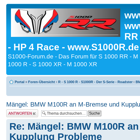
www
www
RR
- HP 4 Race - www.S1000R.de
S1000-Forum.de - Das Forum für S 1000 RR - M
1000 R - S 1000 XR - M 1000 XR
Portal
»
Foren-Übersicht
‹
R - S 1000 R - S1000R - Der S-Serie - Roadster
‹
BM
Mängel: BMW M100R an M-Bremse und Kupplu
Antwort erstellen
Re: Mängel: BMW M100R an
Kupplung Probleme