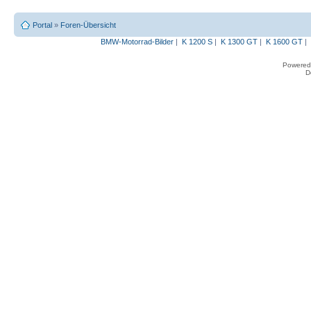
Portal
»
Foren-Übersicht
BMW-Motorrad-Bilder
|
K 1200 S
|
K 1300 GT
|
K 1600 GT
|
Powered
D