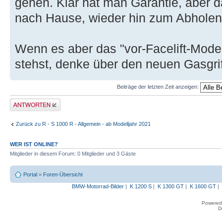
gehen. Klar hat man Garantie, aber d
nach Hause, wieder hin zum Abholen.
Wenn es aber das "vor-Facelift-Model
stehst, denke über den neuen Gasgrif
Beiträge der letzten Zeit anzeigen:
Antwort erstellen
Zurück zu R - S 1000 R - Allgemein - ab Modelljahr 2021
WER IST ONLINE?
Mitglieder in diesem Forum: 0 Mitglieder und 3 Gäste
Portal
»
Foren-Übersicht
BMW-Motorrad-Bilder
|
K 1200 S
|
K 1300 GT
|
K 1600 GT
|
Powered
D