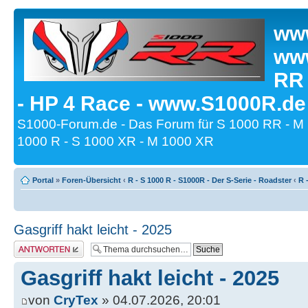
www
www
RR
- HP 4 Race - www.S1000R.de
S1000-Forum.de - Das Forum für S 1000 RR - M
1000 R - S 1000 XR - M 1000 XR
Portal
»
Foren-Übersicht
‹
R - S 1000 R - S1000R - Der S-Serie - Roadster
‹
R 
Gasgriff hakt leicht - 2025
Antwort erstellen
Gasgriff hakt leicht - 2025
von
CryTex
» 04.07.2026, 20:01