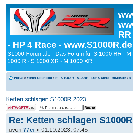
www
www
RR
- HP 4 Race - www.S1000R.de
S1000-Forum.de - Das Forum für S 1000 RR - M
1000 R - S 1000 XR - M 1000 XR
Portal
»
Foren-Übersicht
‹
R - S 1000 R - S1000R - Der S-Serie - Roadster
‹
R 
Ketten schlagen S1000R 2023
Antwort erstellen
Re: Ketten schlagen S1000R
von
77er
» 01.10.2023, 07:45