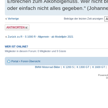
Erbrechen zum Alkoholgenuss. Wer nicht b
oder einfach nicht alles gegeben." (Johannes
Vorherige
Beiträge der letzten Zeit anzeigen:
Antwort erstellen
Zurück zu R - S 1000 R - Allgemein - ab Modelljahr 2021
WER IST ONLINE?
Mitglieder in diesem Forum: 0 Mitglieder und 9 Gäste
Portal
»
Foren-Übersicht
BMW-Motorrad-Bilder
|
K 1200 S
|
K 1300 GT
|
K 1600 GT
|
Powered
D