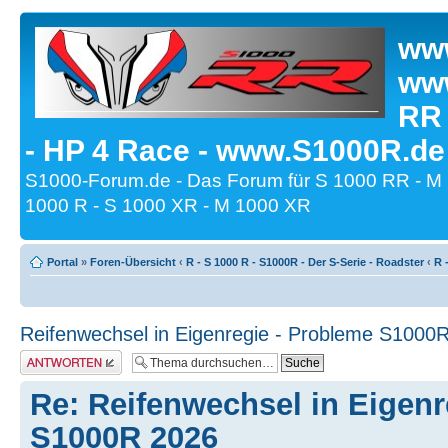
www
www
RR
- HP 4 Race - www.S1000R.de
S1000-Forum.de - Das Forum für S 1000 RR - M
1000 R - S 1000 XR - M 1000 XR
Portal
»
Foren-Übersicht
‹
R - S 1000 R - S1000R - Der S-Serie - Roadster
‹
R 
Reifenwechsel in Eigenregie - Probleme S1000
Antwort erstellen
Re: Reifenwechsel in Eigenr
S1000R 2026