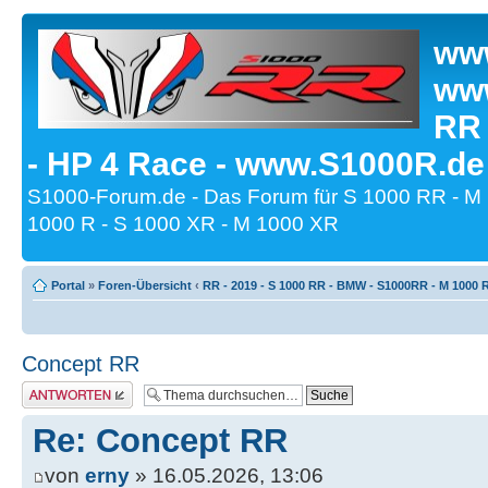
www
www
RR
- HP 4 Race - www.S1000R.de
S1000-Forum.de - Das Forum für S 1000 RR - M
1000 R - S 1000 XR - M 1000 XR
Portal
»
Foren-Übersicht
‹
RR - 2019 - S 1000 RR - BMW - S1000RR - M 1000 
Concept RR
Antwort erstellen
Re: Concept RR
von
erny
» 16.05.2026, 13:06