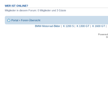
WER IST ONLINE?
Mitglieder in diesem Forum: 0 Mitglieder und 3 Gäste
Portal
»
Foren-Übersicht
BMW-Motorrad-Bilder
|
K 1200 S
|
K 1300 GT
|
K 1600 GT
|
Powered
D