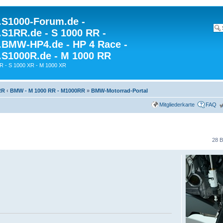
S1000-Forum.de -
S1RR.de - S 1000 RR -
BMW-HP4.de - HP 4 Race -
S1000R.de - M 1000 RR
R - S 1000 XR - M 1000 XR
RR
‹
BMW - M 1000 RR - M1000RR
»
BMW-Motorrad-Portal
Mitgliederkarte
FAQ
28 B