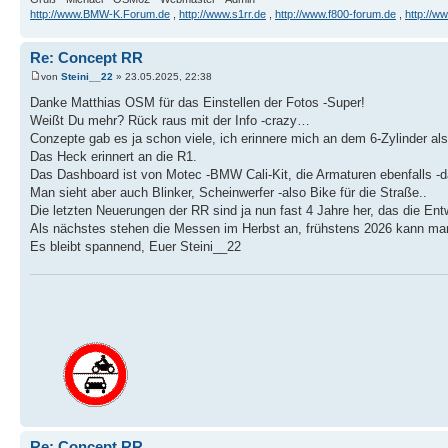
http://www.BMW-K.Forum.de
,
http://www.s1rr.de
,
http://www.f800-forum.de
,
http://w
Re: Concept RR
von
Steini__22
» 23.05.2025, 22:38
Danke Matthias OSM für das Einstellen der Fotos -Super!
Weißt Du mehr? Rück raus mit der Info -crazy…
Conzepte gab es ja schon viele, ich erinnere mich an dem 6-Zylinder al
Das Heck erinnert an die R1.
Das Dashboard ist von Motec -BMW Cali-Kit, die Armaturen ebenfalls -da
Man sieht aber auch Blinker, Scheinwerfer -also Bike für die Straße..
Die letzten Neuerungen der RR sind ja nun fast 4 Jahre her, das die Ent
Als nächstes stehen die Messen im Herbst an, frühstens 2026 kann ma
Es bleibt spannend, Euer Steini__22
Re: Concept RR