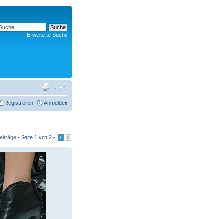
Erweiterte Suche
Registrieren
Anmelden
eiträge •
Seite
1
von
2
•
1
2