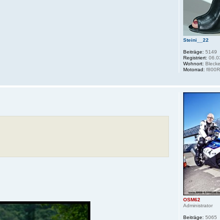
Steini__22
Beiträge:
5149
Registriert:
06.0
Wohnort:
Bleck
Motorrad:
f800
OSM62
Administrator
Beiträge:
5065