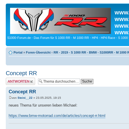
www.
www.
www.
www.
S1000-Forum.de - Das Forum für S 1000 RR - M 1000 RR - HP4 - HP4 Race - S 1000 
Portal
»
Foren-Übersicht
‹
RR - 2019 - S 1000 RR - BMW - S1000RR - M 1000 
Concept RR
Antwort erstellen
Concept RR
von
Steini__22
» 23.05.2025, 19:15
neues Thema für unseren lieben Michael:
https://www.bmw-motorrad.com/de/articles/concept-rr.html