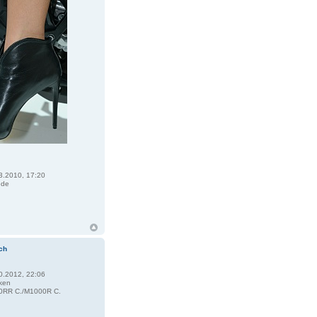
3.2010, 17:20
ede
R
ch
0.2012, 22:06
ken
RR C./M1000R C.