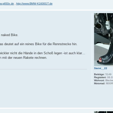
ww.g650x.de
,
http://www.BMW-K1600GT.de
s naked Bike.
s deutet auf ein reines Bike für die Rennstrecke hin.
wickler nicht die Hände in den Schoß legen -ist auch klar…
n mit der neuen Rakete rechnen.
Steini__22
Beiträge:
5149
Registriert:
06.0
Wohnort:
Bleck
Motorrad:
f800