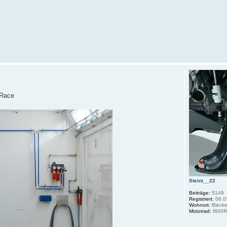
 Race
Steini__22
Beiträge:
5149
Registriert:
06.0
Wohnort:
Bleck
Motorrad:
f800