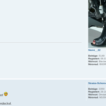
Steini__22
Beiträge:
5149
Registriert:
06.0
Wohnort:
Bleck
Motorrad:
f800
Stratos-Schors
Beiträge:
3350
Registriert:
29.1
ast
Wohnort:
Dinsla
Motorrad:
M1000
ondeckel.