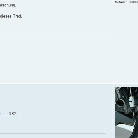
Motorrad:
f800
raschung.
 dieses Tred.
.... RS2....