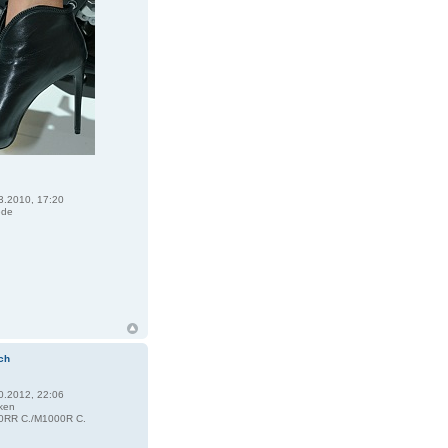
3.2010, 17:20
ede
R
ch
0.2012, 22:06
ken
RR C./M1000R C.