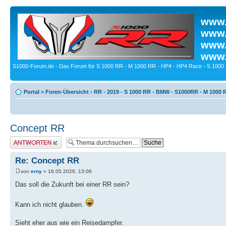
www.
www.
www.
www.
S1000-Forum.de - Das Forum für S 1000 RR - M 1000 RR - HP4 - HP4 Race - S 1000 
Portal
»
Foren-Übersicht
‹
RR - 2019 - S 1000 RR - BMW - S1000RR - M 1000 
Concept RR
Antwort erstellen
Re: Concept RR
von
erny
» 16.05.2026, 13:06
Das soll die Zukunft bei einer RR sein?
Kann ich nicht glauben.
Sieht eher aus wie ein Reisedampfer.