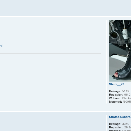
ml
Steini__22
Beiträge:
5149
Registriert:
06.0
Wohnort:
Bleck
Motorrad:
f800
Stratos-Schors
Beiträge:
3350
Registriert:
29.1
Wohnort:
Dinsla