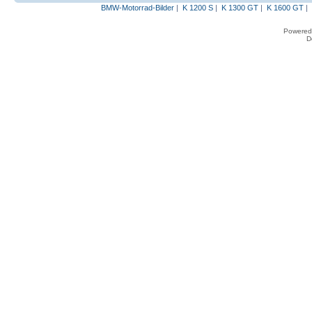
BMW-Motorrad-Bilder
|
K 1200 S
|
K 1300 GT
|
K 1600 GT
|
Powered
D