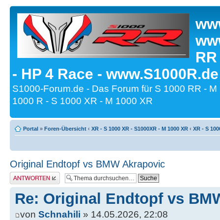
www
www
RR
- HP 4 Race - www.S1000R.de
S1000-Forum.de - Das Forum für S 1000 RR - M
1000 R - S 1000 XR - M 1000 XR
Portal
»
Foren-Übersicht
‹
XR - S 1000 XR - S1000XR - M 1000 XR
‹
XR - S 100
Original Endtopf vs BMW Akrapovic
Antwort erstellen
Re: Original Endtopf vs BM
von
Schnahili
» 14.05.2026, 22:08