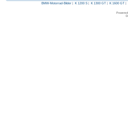
BMW-Motorrad-Bilder
|
K 1200 S
|
K 1300 GT
|
K 1600 GT
|
Powered
D