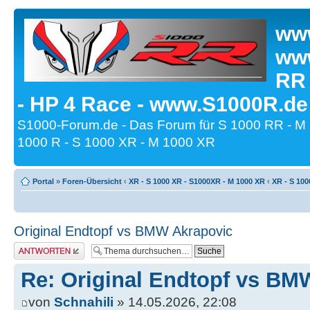
www
www
RR
- HP 4 Race - www.S1000R.de
S1000-Forum.de - Das Forum für S 1000 RR - M
1000 R - S 1000 XR - M 1000 XR
Portal
»
Foren-Übersicht
‹
XR - S 1000 XR - S1000XR - M 1000 XR
‹
XR - S 100
Original Endtopf vs BMW Akrapovic
Antwort erstellen
Re: Original Endtopf vs BM
von
Schnahili
» 14.05.2026, 22:08