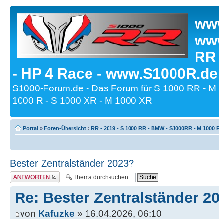
www
www
RR
- HP 4 Race - www.S1000R.de
S1000-Forum.de - Das Forum für S 1000 RR - M
1000 R - S 1000 XR - M 1000 XR
Portal
»
Foren-Übersicht
‹
RR - 2019 - S 1000 RR - BMW - S1000RR - M 1000 
Bester Zentralständer 2023?
Antwort erstellen
Re: Bester Zentralständer 2
von
Kafuzke
» 16.04.2026, 06:10