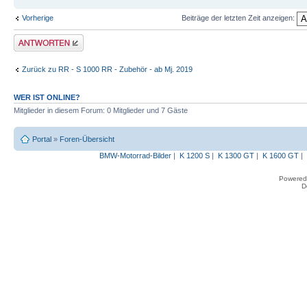
Vorherige
Beiträge der letzten Zeit anzeigen:
Antwort erstellen
Zurück zu RR - S 1000 RR - Zubehör - ab Mj. 2019
WER IST ONLINE?
Mitglieder in diesem Forum: 0 Mitglieder und 7 Gäste
Portal
»
Foren-Übersicht
BMW-Motorrad-Bilder
|
K 1200 S
|
K 1300 GT
|
K 1600 GT
|
Powered
D