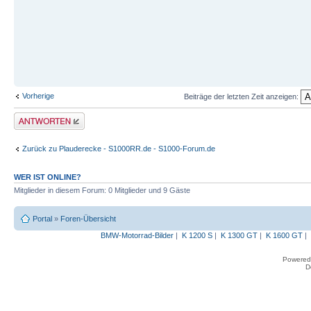
Vorherige
Beiträge der letzten Zeit anzeigen:
Antwort erstellen
Zurück zu Plauderecke - S1000RR.de - S1000-Forum.de
WER IST ONLINE?
Mitglieder in diesem Forum: 0 Mitglieder und 9 Gäste
Portal
»
Foren-Übersicht
BMW-Motorrad-Bilder
|
K 1200 S
|
K 1300 GT
|
K 1600 GT
|
Powered
D