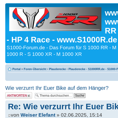
www
www
RR
- HP 4 Race - www.S1000R.de
S1000-Forum.de - Das Forum für S 1000 RR - M
1000 R - S 1000 XR - M 1000 XR
Portal
»
Foren-Übersicht
‹
Plauderecke
‹
Plauderecke - S1000RR.de - S1000-
Wie verzurrt Ihr Euer Bike auf dem Hänger?
Antwort erstellen
Re: Wie verzurrt Ihr Euer B
von
Weiser Elefant
» 02.06.2025, 15:14