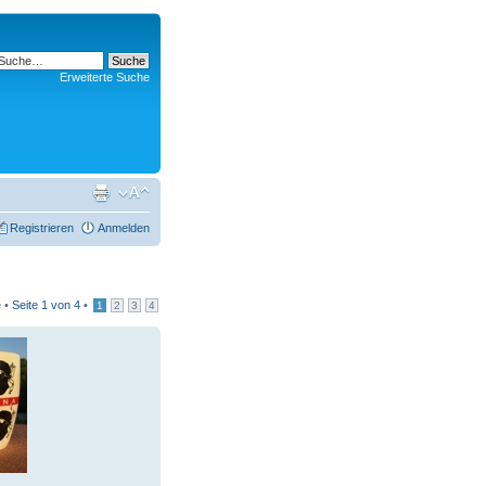
Erweiterte Suche
Registrieren
Anmelden
e •
Seite
1
von
4
•
1
2
3
4