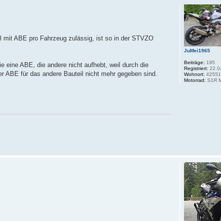
eil mit ABE pro Fahrzeug zulässig, ist so in der STVZO
JuMei1965
Beiträge:
195
ie eine ABE, die andere nicht aufhebt, weil durch die
Registriert:
22.0
er ABE für das andere Bauteil nicht mehr gegeben sind.
Wohnort:
4255
Motorrad:
S1R 