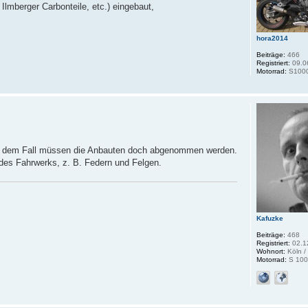
lmberger Carbonteile, etc.) eingebaut,
hora2014
Beiträge:
466
Registriert:
09.0
Motorrad:
S100
. In dem Fall müssen die Anbauten doch abgenommen werden.
e des Fahrwerks, z. B. Federn und Felgen.
Kafuzke
Beiträge:
468
Registriert:
02.1
Wohnort:
Köln /
Motorrad:
S 100