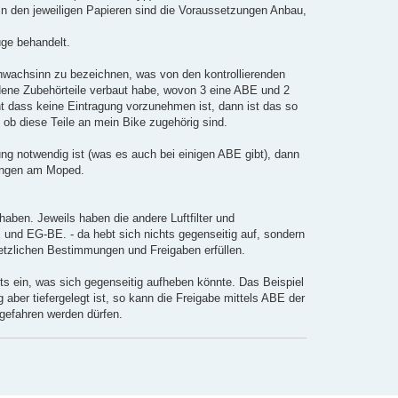
In den jeweiligen Papieren sind die Voraussetzungen Anbau,
ge behandelt.
chwachsinn zu bezeichnen, was von den kontrollierenden
dene Zubehörteile verbaut habe, wovon 3 eine ABE und 2
 dass keine Eintragung vorzunehmen ist, dann ist das so
, ob diese Teile an mein Bike zugehörig sind.
ng notwendig ist (was es auch bei einigen ABE gibt), dann
rungen am Moped.
en. Jeweils haben die andere Luftfilter und
nd EG-BE. - da hebt sich nichts gegenseitig auf, sondern
gesetzlichen Bestimmungen und Freigaben erfüllen.
ts ein, was sich gegenseitig aufheben könnte. Das Beispiel
 aber tiefergelegt ist, so kann die Freigabe mittels ABE der
 gefahren werden dürfen.