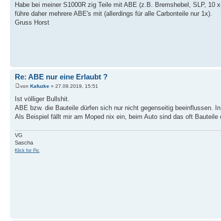
Habe bei meiner S1000R zig Teile mit ABE (z.B. Bremshebel, SLP, 10 x I
führe daher mehrere ABE's mit (allerdings für alle Carbonteile nur 1x).
Gruss Horst
Re: ABE nur eine Erlaubt ?
von
Kafuzke
» 27.09.2019, 15:51
Ist völliger Bullshit.
ABE bzw. die Bauteile dürfen sich nur nicht gegenseitig beeinflussen
Als Beispiel fällt mir am Moped nix ein, beim Auto sind das oft Bauteil
VG
Sascha
Klick for Pic