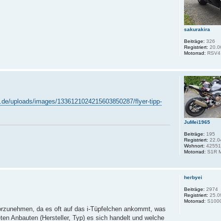
sakurakira
Beiträge:
326
Registriert:
20.0
Motorrad:
RSV4 
d.de/uploads/images/1336121024215603850287/flyer-tipp-
JuMei1965
Beiträge:
195
Registriert:
22.0
Wohnort:
4255
Motorrad:
S1R 
herbyei
Beiträge:
2974
Registriert:
25.0
Motorrad:
S100
vorzunehmen, da es oft auf das i-Tüpfelchen ankommt, was
eten Anbauten (Hersteller, Typ) es sich handelt und welche