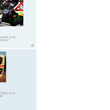
3.2018, 01:21
0R 2017
0.2015, 07:11
0R