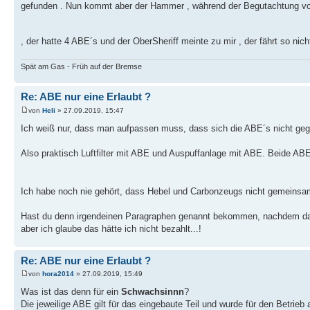
gefunden . Nun kommt aber der Hammer , während der Begutachtung vo
, der hatte 4 ABE´s und der OberSheriff meinte zu mir , der fährt so ni
Spät am Gas - Früh auf der Bremse
Re: ABE nur eine Erlaubt ?
von
Heli
» 27.09.2019, 15:47
Ich weiß nur, dass man aufpassen muss, dass sich die ABE´s nicht geg
Also praktisch Luftfilter mit ABE und Auspuffanlage mit ABE. Beide ABE 
Ich habe noch nie gehört, dass Hebel und Carbonzeugs nicht gemeinsam
Hast du denn irgendeinen Paragraphen genannt bekommen, nachdem da
aber ich glaube das hätte ich nicht bezahlt...!
Re: ABE nur eine Erlaubt ?
von
hora2014
» 27.09.2019, 15:49
Was ist das denn für ein
Schwachsinnn
?
Die jeweilige ABE gilt für das eingebaute Teil und wurde für den Betr