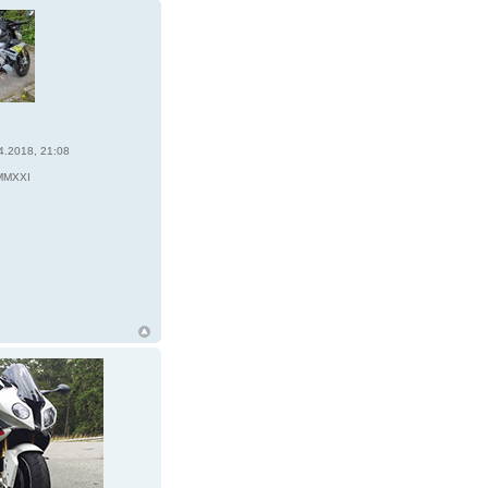
4.2018, 21:08
1
MMXXI