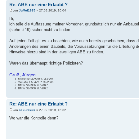
Re: ABE nur eine Erlaubt ?
von
JuMei1965
» 27.09.2019, 16:04
Hi,
ich teile die Auffassung meiner Vorredner, grundsätzlich nur ein Anbaut
(siehe § 19) sicher nicht zu finden.
Auf jeden Fall gilt es zu beachten, wie auch bereits geschrieben, dass d
Änderungen des einen Bauteils, die Voraussetzungen für die Erteilung d
Hinweise hierzu sind in der jeweiligen ABE zu finden.
Waren das überhaupt richtige Polizisten?
Gruß, Jürgen
Kawasaki KZ550B BJ-1981
Yamaha F6FAZER BJ-2006
BMW S1000R BJ-2017
BMW S1000R BJ-2021
Re: ABE nur eine Erlaubt ?
von
sakurakira
» 27.09.2019, 16:32
Wo war die Kontrolle denn?