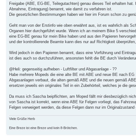
Freigabe (ABE, EG-BE, Teilegutachten) genau dieses Teil erhalten hat. 
Abnahme, Eintragung) benannt, wie damit zu verfahren ist.
Die gesetzlichen Bestimmungen haben wir hier im Forum schon zu genü
Geht man von der Erstinfo wie oben erwähnt aus, ist es wahrlich als S
Organen hier durchgeführt wurde. Wenn ich an meinem Bike 5 verschie
eine EG-BE genau für mein Bike haben und aus den Papieren hervorgeht
und der kontrollierende Beamte kann dies nur auf Richtigkeit überprüfen
Wird jedoch in den Papieren benannt, dass eine Vorführung und Eintragu
ist dies auch so durchzuführen, ansonsten fehlt die BE durch Verände
@Heli: gegenseitig aufheben - Luftfilter und Abgasanlage - ??
Habe mehrere Mopeds die eine alte BE mit ABE und neue BE nach EG hab
Abgasanlagen verbaut, die alten gemäß ABE und die neuen gemäß ABE u
ersetzen jeweils ein originales Teil in ein Zubehörteil, welches je die 
Da muss ich Sascha beipflichten, am Moped fällt mir diesbezüglich nich
von Sascha ist korrekt, wenn eine ABE für Felgen vorliegt, das Fahrzeug
Felgen verweigert werden, da diese Felgen dann nur im Originalzustand
Viele Grüße Herb
Eine Breze ist eine Breze und kein 8-Brötchen.