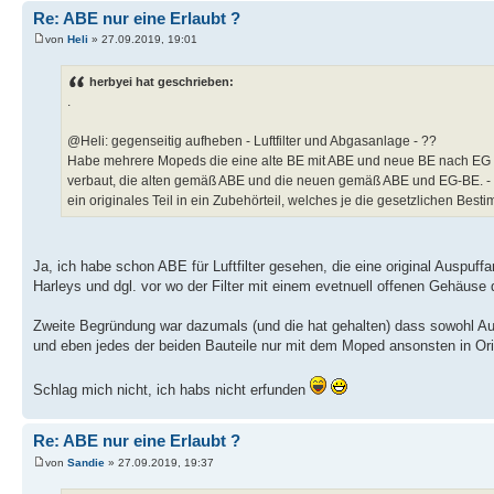
Re: ABE nur eine Erlaubt ?
von
Heli
» 27.09.2019, 19:01
herbyei hat geschrieben:
.
@Heli: gegenseitig aufheben - Luftfilter und Abgasanlage - ??
Habe mehrere Mopeds die eine alte BE mit ABE und neue BE nach EG h
verbaut, die alten gemäß ABE und die neuen gemäß ABE und EG-BE. - da
ein originales Teil in ein Zubehörteil, welches je die gesetzlichen Bes
Ja, ich habe schon ABE für Luftfilter gesehen, die eine original Auspuf
Harleys und dgl. vor wo der Filter mit einem evetnuell offenen Gehäuse
Zweite Begründung war dazumals (und die hat gehalten) dass sowohl Aus
und eben jedes der beiden Bauteile nur mit dem Moped ansonsten in Ori
Schlag mich nicht, ich habs nicht erfunden
Re: ABE nur eine Erlaubt ?
von
Sandie
» 27.09.2019, 19:37