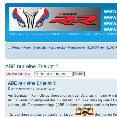
www.
www.
www.
www.
S1000-Forum.de - Das Forum für S 1000 RR - M 1000 RR - HP4 - HP4 Race - S 1000 
Portal
»
Foren-Übersicht
‹
Plauderecke
‹
Plauderecke - S1000RR.de - S1000-
ABE nur eine Erlaubt ?
Antwort erstellen
ABE nur eine Erlaubt ?
von
Platinchen
» 27.09.2019, 15:24
Am Sonntag in Kontrolle gefahren und nach der Durchsicht meiner R mit
ABE´s wurde ich aufgeklärt das nur ein ABE am Bike zulässig wäre ! B
verbaut , die Fussrastenanlage ( ABE ) haben sie gottseidank nicht be
Tüv vorfahren und das so abnehmen lassen
Bei meinen Ku