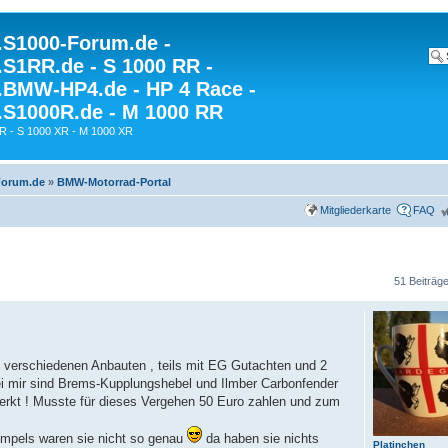
S1000-Forum.de -
S1RR.de - S 1000 RR -
BMW-HP4.de - HP 4 Race -
S1000R.de - M 1000 RR
R - S 1000 XR - M 1000 XR
Forum.de
»
BMW-Motorrad-Portal
Mitgliederkarte
FAQ
51 Beiträg
 verschiedenen Anbauten , teils mit EG Gutachten und 2
ei mir sind Brems-Kupplungshebel und Ilmber Carbonfender
merkt ! Musste für dieses Vergehen 50 Euro zahlen und zum
mpels waren sie nicht so genau
da haben sie nichts
Platinchen