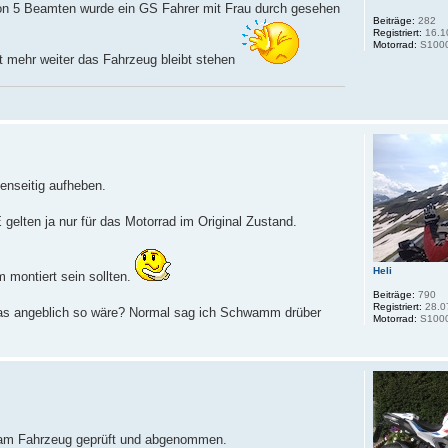
n 5 Beamten wurde ein GS Fahrer mit Frau durch gesehen
Beiträge:
282
Registriert:
16.1
Motorrad:
S100
cht mehr weiter das Fahrzeug bleibt stehen
enseitig aufheben.
gelten ja nur für das Motorrad im Original Zustand.
Heli
 montiert sein sollten.
Beiträge:
790
Registriert:
28.0
s angeblich so wäre? Normal sag ich Schwamm drüber
Motorrad:
S100
ieb am Fahrzeug geprüft und abgenommen.