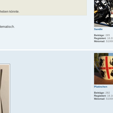
ufheben könnte.
lematisch.
Sandie
Beiträge:
265
Registriert:
16.0
Motorrad:
S100
Platinchen
Beiträge:
282
Registriert:
16.1
Motorrad:
S100