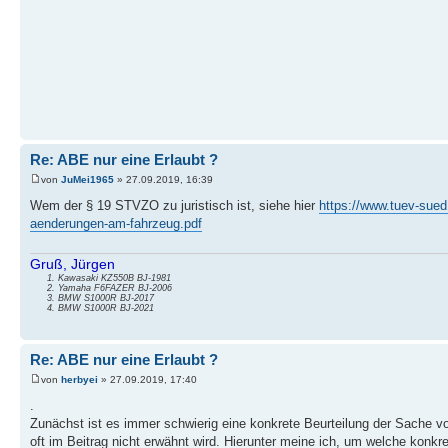
Re: ABE nur eine Erlaubt ?
von
JuMei1965
» 27.09.2019, 16:39
Wem der § 19 STVZO zu juristisch ist, siehe hier
https://www.tuev-sue
aenderungen-am-fahrzeug.pdf
Gruß, Jürgen
Kawasaki KZ550B BJ-1981
Yamaha F6FAZER BJ-2006
BMW S1000R BJ-2017
BMW S1000R BJ-2021
Re: ABE nur eine Erlaubt ?
von
herbyei
» 27.09.2019, 17:40
.
Zunächst ist es immer schwierig eine konkrete Beurteilung der Sache 
oft im Beitrag nicht erwähnt wird. Hierunter meine ich, um welche konkr