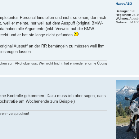
HappyABG
Beiträge:
520
Registriert:
24.1
pletentes Personal hinstellen und nicht so einen, der mich
Wohnort:
Augsb
Motorrad:
M 100
t, weil er meinte, nur weil auf dem Auspuff (original BMW-
r da haben alle Argumente (inkl. Verweis auf die BMW-
eckt und er hat sie lange nicht gefunden
n original Auspuff an der RR bemängeln zu müssen weil ihm
überzeugen lassen.
rechen zum Alkoholgenuss. Wer nicht bricht, hat entweder enorme Übung
 eine Kontrolle gekommen. Dazu muss ich aber sagen, dass
ldhochstraße am Wochenende zum Beispiel)
hren - versprochen!