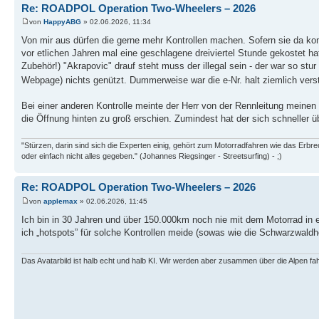
Re: ROADPOL Operation Two-Wheelers – 2026
von
HappyABG
» 02.06.2026, 11:34
Von mir aus dürfen die gerne mehr Kontrollen machen. Sofern sie da kom
vor etlichen Jahren mal eine geschlagene dreiviertel Stunde gekostet ha
Zubehör!) "Akrapovic" drauf steht muss der illegal sein - der war so stu
Webpage) nichts genützt. Dummerweise war die e-Nr. halt ziemlich verst
Bei einer anderen Kontrolle meinte der Herr von der Rennleitung meine
die Öffnung hinten zu groß erschien. Zumindest hat der sich schneller 
"Stürzen, darin sind sich die Experten einig, gehört zum Motorradfahren wie das Erb
oder einfach nicht alles gegeben." (Johannes Riegsinger - Streetsurfing) - ;)
Re: ROADPOL Operation Two-Wheelers – 2026
von
applemax
» 02.06.2026, 11:45
Ich bin in 30 Jahren und über 150.000km noch nie mit dem Motorrad in
ich „hotspots” für solche Kontrollen meide (sowas wie die Schwarzwa
Das Avatarbild ist halb echt und halb KI. Wir werden aber zusammen über die Alpen fa