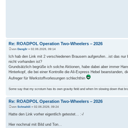
Re: ROADPOL Operation Two-Wheelers – 2026
von
Dang3r
» 02.06.2026, 09:14
Ich hab den Link mit 2 verschiedenen Brausern aufgerufen...ist das nur b
nicht vorhanden ist?
Grundsätzlich begrüße ich solche Aktionen, habe dabei aber immer Ha
Hinterkopf, die bei einer Kontrolle die Ali-Express Hebel beanstanden, d
Aufreger für Werkstoffvorlesungen schlechthin
Some say that my scrotum has its own gravity field and when Im slowing down that br
Re: ROADPOL Operation Two-Wheelers – 2026
von
Schnahili
» 02.06.2026, 09:24
Hatte den Link vorher eigentlich getestet… :-/
Hier nochmal mit Bild und Ton…