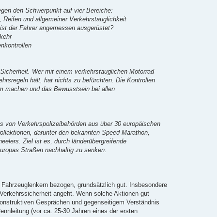
egen den Schwerpunkt auf vier Bereiche:
Reifen und allgemeiner Verkehrstauglichkeit
 ist der Fahrer angemessen ausgerüstet?
rkehr
nkontrollen
n Sicherheit. Wer mit einem verkehrstauglichen Motorrad
hrsregeln hält, hat nichts zu befürchten. Die Kontrollen
sam machen und das Bewusstsein bei allen
 von Verkehrspolizeibehörden aus über 30 europäischen
trollaktionen, darunter den bekannten Speed Marathon,
lers. Ziel ist es, durch länderübergreifende
uropas Straßen nachhaltig zu senken.
 Fahrzeuglenkern bezogen, grundsätzlich gut. Insbesondere
Verkehrssicherheit angeht. Wenn solche Aktionen gut
 konstruktiven Gesprächen und gegenseitigem Verständnis
nnleitung (vor ca. 25-30 Jahren eines der ersten