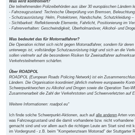
Was wird kontrolliert?
Die teilnehmenden Polizeibehörden aus über 30 europäischen Ländern l
- Fahrzeugzustand: Technische Überprüfung von Bremsen, Beleuchtung, 
- Schutzausrüstung: Helm, Protektoren, Handschuhe, Schutzkleidung –
- Sichtbarkeit: Reflektierende Elemente, Fahrlicht, Positionierung im Ve
- Fahrerverhalten: Geschwindigkeit, Überholmanöver, Alkohol- und Droge
Was bedeutet das für Motorradfahrer?
Die Operation richtet sich nicht gegen Motorradfahrer, sondern für dere
unterwegs ist, vollständige Schutzausrüstung trägt und sich an die Verke
sollen vielmehr auf die besonderen Risiken für Zweiradfahrer aufmerk
Verkehrsteilnehmern schärfen.
Über ROADPOL
ROADPOL (European Roads Policing Network) ist ein Zusammenschluss
Ländern. Die Organisation koordiniert jährlich mehrere europaweite Kon
Schwerpunktwochen zu Alkohol und Drogen sowie die Operation Two-Whee
Zusammenarbeit die Zahl der Verkehrstoten und Schwerverletzten auf E
Weitere Informationen: roadpol.eu"
Ich finde solche Schwerpunkt-Aktionen, auch auf
alle anderen
Arten von
was Fahrzeugzustand und die damit vorhandene bzw. nicht vorhandene 
gemacht sind und vor allem auch die richtigen Leute am Start sind mit
im Vordergrund - z.B. beim "Kompetenzteam Motorrad" der Stuttgarter Re