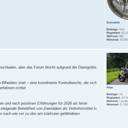
Schnahili
Beiträge:
534
Registriert:
02.1
Wohnort:
Mfr.
Motorrad:
S100
 hochladen, aber das Forum blockt aufgrund der Dateigröße.
heelers statt – eine koordinierte Kontrollwoche, die sich
Anja
rfahrern richtet.
Beiträge:
53
Registriert:
20.0
Wohnort:
Landkr
en und nach positiven Erfahrungen für 2026 als feste
Motorrad:
S 100
eigende Beliebtheit von Zweirädern als Verkehrsmittel in
en nach wie vor zu den am stärksten gefährdeten