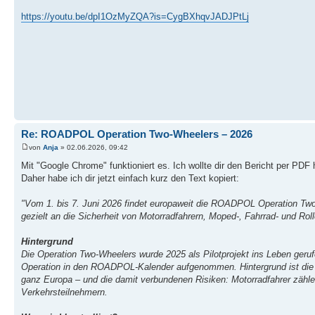
https://youtu.be/dpI1OzMyZQA?is=CygBXhqvJADJPtLj
Re: ROADPOL Operation Two-Wheelers – 2026
von
Anja
» 02.06.2026, 09:42
Mit "Google Chrome" funktioniert es. Ich wollte dir den Bericht per PDF
Daher habe ich dir jetzt einfach kurz den Text kopiert:
"Vom 1. bis 7. Juni 2026 findet europaweit die ROADPOL Operation Two-W
gezielt an die Sicherheit von Motorradfahrern, Moped-, Fahrrad- und Rolle
Hintergrund
Die Operation Two-Wheelers wurde 2025 als Pilotprojekt ins Leben geruf
Operation in den ROADPOL-Kalender aufgenommen. Hintergrund ist die st
ganz Europa – und die damit verbundenen Risiken: Motorradfahrer zähl
Verkehrsteilnehmern.