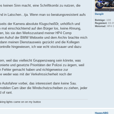
s keinen Sinn macht, eine Schriftkombi zu nutzen, die
Dang3r
nd in Latschen...tja. Wenn man so beratungsresistent aufs
Beiträge:
100
Registriert:
03.0
eits der Kamera absolute Klugscheiß0r, unhöflich und
Motorrad:
HP4 C
n mal einschüchternd auf den Bürger los, keine Ahnung,
ssen, bis sie den Werkszustand meiner HP4 Comp
h ein Aufruf der BMW Webseite und dem Archiv brachte mich
ch dann meinen Dienstausweis gezückt und die Kollegen
ontrolle hingewiesen, ich war echt stocksauer und dazu
ern, weil das vielleicht Gruppenzwang sein könnte, was
onierte und gesetzte Prioritäten der Polizei zu ärgern, weil
n Fehler gemacht haben und richtigerweise zur
e weder was mit der Verkehrssicherheit noch der
e Autofahrer vorbei, das interessiert dann keine Sau.
 mobilen Cam über die Windschutzscheiben zu ziehen, jeder
 of rant.
aking lights came on on my buttox
HappyABG