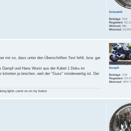
Schnahili
Beiträge:
534
Registriert:
02.1
Wohnort:
Mfr.
Motorrad:
S100
ei mir so, dass unter den Überschriften Text fehlt, bzw. gar
Dang3r
ns Dampf und Hans Wurst aus der Kabel 1 Doku im
ie könnten ja brechen, weil der "Guss" minderwertig ist. Der
Beiträge:
100
Registriert:
03.0
Motorrad:
HP4 C
aking lights came on on my buttox