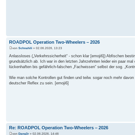
ROADPOL Operation Two-Wheelers – 2026
von
Schnahili
» 02.06.2026, 13:23
Anlassloses („Verkehrssicherheit“ - schon klar [emoji6]) Abfischen bes
grundsätzlich ab. Ich war in den letzten Jahrzehnten leider ein paar mal
lückenhaften bis gefährlich-falschen „Fachwissen“ selbst der sog. „Kont
Wie man solche Kontrollen gut finden und teilw. sogar noch mehr davon f
deutscher Reflex zu sein. [emoji6]
Re: ROADPOL Operation Two-Wheelers – 2026
von
Dang3r
» 02.06.2026, 14:46