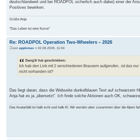
deutschlandweit und bei ROADPOL sicherlich auch dabei) einer der Ansä
Positives bewirken.
Grüße Anja
"Das Leben ist eine Kurve"
Re: ROADPOL Operation Two-Wheelers – 2026
von
applemax
» 02.06.2026, 11:04
Dang3r hat geschrieben:
Ich hab den Link mit 2 verschiedenen Brausern aufgerufen...ist das nur b
nicht vorhanden ist?
Das liegt daran, dass die Webseite dunkelblauen Text auf schwarzem Hi
Anja hat es ja „übersetzt”. Ich finde solche Aktionen auch OK, schwarz
Das Avatarbild ist halb echt und halb KI. Wir werden aber zusammen über die Alpen fa