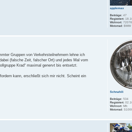
applemax
Beiträge:
47
Registriert:
18.1
Wohnort:
7207
Motorrad:
BMW S
timmter Gruppen von Verkehrsteilnehmern lehne ich
 dabei (falsche Zeit, falscher Ort) und jedes Mal vom
rollgruppe Krad“ maximal genervt bis entsetzt.
ordern kann, erschließt sich mir nicht. Scheint ein
Schnahili
Beiträge:
534
Registriert:
02.1
Wohnort:
Mfr.
Motorrad:
S100