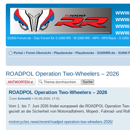
www.
www.
www.
www.
S1000-Forum.de - Das Forum für S 1000 RR - M 1000 RR - HP4 - HP4 Race - S 1000 
Portal
»
Foren-Übersicht
‹
Plauderecke
‹
Plauderecke - S1000RR.de - S1000-
ROADPOL Operation Two-Wheelers – 2026
Antwort erstellen
ROADPOL Operation Two-Wheelers – 2026
von
Schnahili
» 01.06.2026, 17:51
Vom 1. bis 7. Juni 2026 findet europaweit die ROADPOL Operation Two-Wh
gezielt an die Sicherheit von Motorradfahrern, Moped-, Fahrrad- und Rolle
motorcycles.news/event/roadpol-operation-two-wheelers-2026/