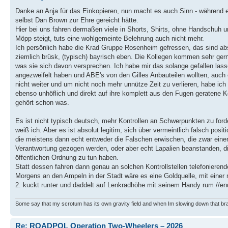
Danke an Anja für das Einkopieren, nun macht es auch Sinn - während e
selbst Dan Brown zur Ehre gereicht hätte.
Hier bei uns fahren dermaßen viele in Shorts, Shirts, ohne Handschuh u
Möpp steigt, tuts eine wohlgemeinte Belehrung auch nicht mehr.
Ich persönlich habe die Krad Gruppe Rosenheim gefressen, das sind abs
ziemlich brüsk, (typisch) bayrisch eben. Die Kollegen kommen sehr ger
was sie sich davon versprechen. Ich habe mir das solange gefallen la
angezweifelt haben und ABE's von den Gilles Anbauteilen wollten, auc
nicht weiter und um nicht noch mehr unnütze Zeit zu verlieren, habe i
ebenso unhöflich und direkt auf ihre komplett aus den Fugen geratene K
gehört schon was.
Es ist nicht typisch deutsch, mehr Kontrollen an Schwerpunkten zu ford
weiß ich. Aber es ist absolut legitim, sich über vermeintlich falsch positi
die meistens dann echt entweder die Falschen erwischen, die zwar eine
Verantwortung gezogen werden, oder aber echt Lapalien beanstanden, di
öffentlichen Ordnung zu tun haben.
Statt dessen fahren dann genau an solchen Kontrollstellen telefonierend
Morgens an den Ampeln in der Stadt wäre es eine Goldquelle, mit einer
2. kuckt runter und daddelt auf Lenkradhöhe mit seinem Handy rum //end
Some say that my scrotum has its own gravity field and when Im slowing down that br
Re: ROADPOL Operation Two-Wheelers – 2026