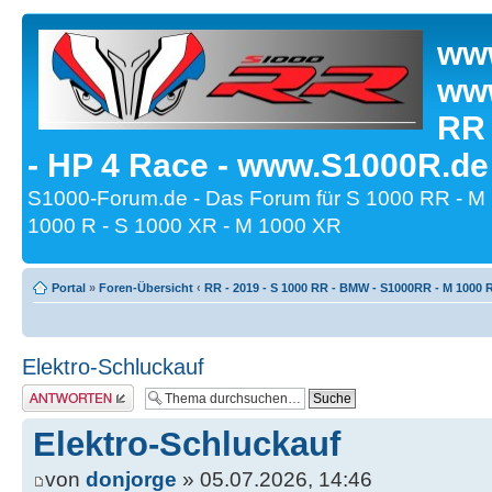
www
www
RR
- HP 4 Race - www.S1000R.de
S1000-Forum.de - Das Forum für S 1000 RR - M
1000 R - S 1000 XR - M 1000 XR
Portal
»
Foren-Übersicht
‹
RR - 2019 - S 1000 RR - BMW - S1000RR - M 1000 
Elektro-Schluckauf
Antwort erstellen
Elektro-Schluckauf
von
donjorge
» 05.07.2026, 14:46