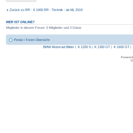
Zurück zu RR - S 1000 RR - Technik - ab Mj. 2019
WER IST ONLINE?
Mitglieder in diesem Forum: 0 Mitglieder und 3 Gäste
Portal
»
Foren-Übersicht
BMW-Motorrad-Bilder
|
K 1200 S
|
K 1300 GT
|
K 1600 GT
|
Powered
D