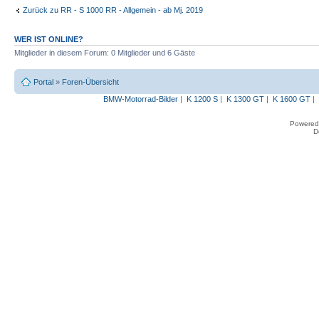
Zurück zu RR - S 1000 RR - Allgemein - ab Mj. 2019
WER IST ONLINE?
Mitglieder in diesem Forum: 0 Mitglieder und 6 Gäste
Portal
»
Foren-Übersicht
BMW-Motorrad-Bilder
|
K 1200 S
|
K 1300 GT
|
K 1600 GT
|
Powered
D