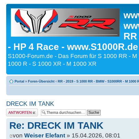
www
www
RR
- HP 4 Race - www.S1000R.de
S1000-Forum.de - Das Forum für S 1000 RR - M
1000 R - S 1000 XR - M 1000 XR
Portal
»
Foren-Übersicht
‹
RR - 2019 - S 1000 RR - BMW - S1000RR - M 1000 
DRECK IM TANK
Antwort erstellen
Re: DRECK IM TANK
von
Weiser Elefant
» 15.04.2026, 08:01