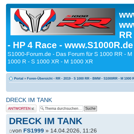
www
www
RR
- HP 4 Race - www.S1000R.de
S1000-Forum.de - Das Forum für S 1000 RR - M
1000 R - S 1000 XR - M 1000 XR
Portal
»
Foren-Übersicht
‹
RR - 2019 - S 1000 RR - BMW - S1000RR - M 1000 
DRECK IM TANK
Antwort erstellen
DRECK IM TANK
von
FS1999
» 14.04.2026, 11:26