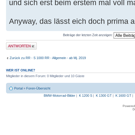
und sich erst beim erstem mal voll m
Anyway, das lässt eich doch prrima a
Beiträge der letzten Zeit anzeigen:
Antwort erstellen
Zurück zu RR - S 1000 RR - Allgemein - ab Mj. 2019
WER IST ONLINE?
Mitglieder in diesem Forum: 0 Mitglieder und 10 Gäste
Portal
»
Foren-Übersicht
BMW-Motorrad-Bilder
|
K 1200 S
|
K 1300 GT
|
K 1600 GT
|
Powered
D