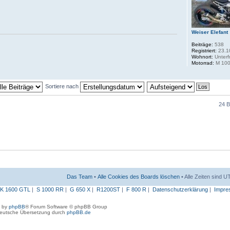
Weiser Elefant
Beiträge:
538
Registriert:
23.1
Wohnort:
Unterf
Motorrad:
M 100
Sortiere nach
24 B
Das Team
•
Alle Cookies des Boards löschen
• Alle Zeiten sind 
K 1600 GTL
|
S 1000 RR
|
G 650 X
|
R1200ST
|
F 800 R
|
Datenschutzerklärung
|
Impre
 by
phpBB
® Forum Software © phpBB Group
eutsche Übersetzung durch
phpBB.de