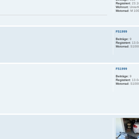
Registriert:
23.1
Wohnort:
Unterf
Motorrad:
M 100
FS1999
Beiträge:
9
Registriert:
13.0
Motorrad:
S100
FS1999
Beiträge:
9
Registriert:
13.0
Motorrad:
S100