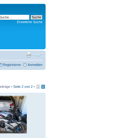
Erweiterte Suche
Registrieren
Anmelden
eiträge •
Seite
2
von
2
•
1
2