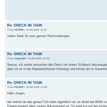
Re: DRECK IM TANK
von
FS1999
» 15.04.2026, 11:07
Vielen Dank für eure ganzen Rückmeldungen.
Re: DRECK IM TANK
von
Jürgen69
» 15.04.2026, 12:54
Servus, ich würde versuchen den Dreck mit einem Schlauch abzusaugen,
dann ist es in der Reparaturhistorie hinterlegt und könnte dir im Garantief
Re: DRECK IM TANK
von
FS1999
» 15.04.2026, 17:05
Hallo Jürgen,
wie meinst du das genau? Ich hatte eigentlich vor, es direkt bei BMW 
Folgeschadens alles sauber dokumentiert ist. So wäre ich auf der sich