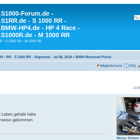
S1000-Forum.de -
S1RR.de - S 1000 RR -
BMW-HP4.de - HP 4 Race -
S1000R.de - M 1000 RR
R - S 1000 XR - M 1000 XR
RR
‹
RR - S 1000 RR - Allgemein - ab Mj. 2019
»
BMW-Motorrad-Portal
Mitgliederkarte
FAQ
24 B
n Leben gehabt habe .
atzweise gekommen.
Weiser Elefant