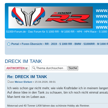
www.
www.
www.
www.
S1000-Forum.de - Das Forum für S 1000 RR - M 1000 RR - HP4 - HP4 Race - S 1000 
Portal
»
Foren-Übersicht
‹
RR - 2019 - S 1000 RR - BMW - S1000RR - M 1000 
DRECK IM TANK
Antwort erstellen
Re: DRECK IM TANK
von
Weiser Elefant
» 15.04.2026, 08:01
Ich weis schon gar nicht mehr, wie viele Krafträder ich in meinem lange
Auf diese Idee in den Tank zu schauen, bin ich noch nicht einmal ans
Man lernt nie im Leben aus .
Motorrad und 40 Tonner LKW fahren das schönste Hobby als Rentner.