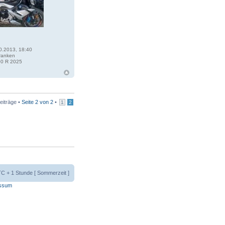
0.2013, 18:40
ranken
0 R 2025
eiträge •
Seite
2
von
2
•
1
2
UTC + 1 Stunde [ Sommerzeit ]
ssum