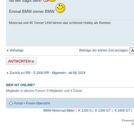
Na wer sagts denn
Einmal BMW immer BMW
Motorrad und 40 Tonner LKW fahren das schönste Hobby als Rentner.
Vorherige
Beiträge der letzten Zeit anzeigen:
Antwort erstellen
Zurück zu RR - S 1000 RR - Allgemein - ab Mj. 2019
WER IST ONLINE?
Mitglieder in diesem Forum: 0 Mitglieder und 4 Gäste
Portal
»
Foren-Übersicht
BMW-Motorrad-Bilder
|
K 1200 S
|
K 1300 GT
|
K 1600 GT
|
Powered
D