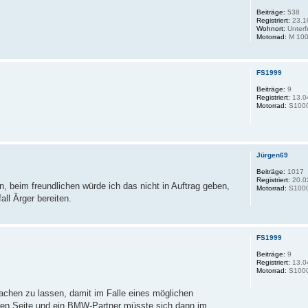
Beiträge:
538
Registriert:
23.1
Wohnort:
Unterf
Motorrad:
M 100
FS1999
Beiträge:
9
Registriert:
13.0
Motorrad:
S100
Jürgen69
Beiträge:
1017
Registriert:
20.0
 beim freundlichen würde ich das nicht in Auftrag geben,
Motorrad:
S1000
all Ärger bereiten.
FS1999
Beiträge:
9
Registriert:
13.0
Motorrad:
S100
machen zu lassen, damit im Falle eines möglichen
eren Seite und ein BMW-Partner müsste sich dann im