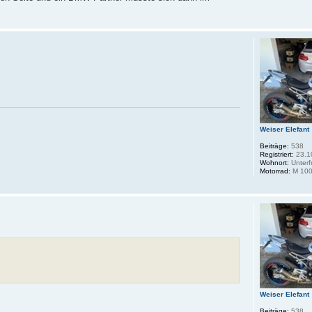
Weiser Elefant
Beiträge:
538
Registriert:
23.1
Wohnort:
Unterf
Motorrad:
M 100
Weiser Elefant
Beiträge:
538