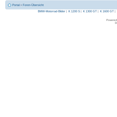
Portal
»
Foren-Übersicht
BMW-Motorrad-Bilder
|
K 1200 S
|
K 1300 GT
|
K 1600 GT
|
Powered
D