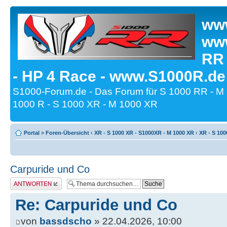
www
www
RR
- HP 4 Race - www.S1000R.de
S1000-Forum.de - Das Forum für S 1000 RR - M
1000 R - S 1000 XR - M 1000 XR
Portal
»
Foren-Übersicht
‹
XR - S 1000 XR - S1000XR - M 1000 XR
‹
XR - S 100
Carpuride und Co
Antwort erstellen
Re: Carpuride und Co
von
bassdscho
» 22.04.2026, 10:00