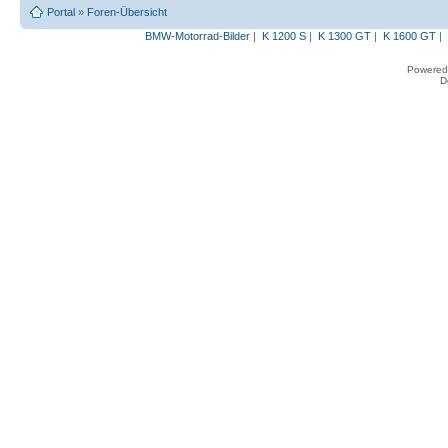
Portal
»
Foren-Übersicht
BMW-Motorrad-Bilder
|
K 1200 S
|
K 1300 GT
|
K 1600 GT
|
Powered
D