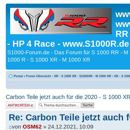
www
www
RR
- HP 4 Race - www.S1000R.de
S1000-Forum.de - Das Forum für S 1000 RR - M
1000 R - S 1000 XR - M 1000 XR
Portal
»
Foren-Übersicht
‹
XR - S 1000 XR - S1000XR - M 1000 XR
‹
XR - S 100
Carbon Teile jetzt auch für die 2020 - S 1000 X
Antwort erstellen
Re: Carbon Teile jetzt auch 
von
OSM62
» 24.12.2021, 10:09