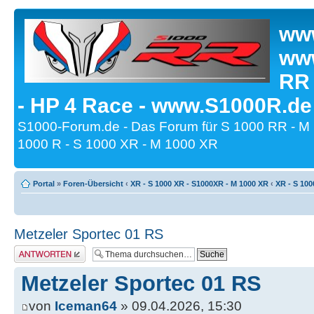
www
www
RR
- HP 4 Race - www.S1000R.de
S1000-Forum.de - Das Forum für S 1000 RR - M
1000 R - S 1000 XR - M 1000 XR
Portal
»
Foren-Übersicht
‹
XR - S 1000 XR - S1000XR - M 1000 XR
‹
XR - S 100
Metzeler Sportec 01 RS
Antwort erstellen
Metzeler Sportec 01 RS
von
Iceman64
» 09.04.2026, 15:30