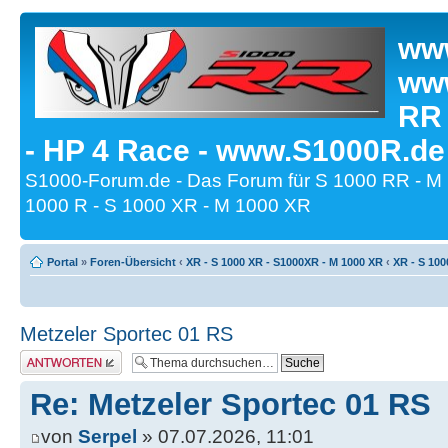
www
www
RR
- HP 4 Race - www.S1000R.de
S1000-Forum.de - Das Forum für S 1000 RR - M
1000 R - S 1000 XR - M 1000 XR
Portal
»
Foren-Übersicht
‹
XR - S 1000 XR - S1000XR - M 1000 XR
‹
XR - S 100
Metzeler Sportec 01 RS
Antwort erstellen
Re: Metzeler Sportec 01 RS
von
Serpel
» 07.07.2026, 11:01