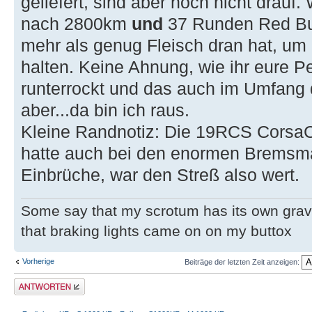
geliefert, sind aber noch nicht drau
nach 2800km
und
37 Runden Red Bul
mehr als genug Fleisch dran hat, um
halten. Keine Ahnung, wie ihr eure P
runterrockt und das auch im Umfang
aber...da bin ich raus.
Kleine Randnotiz: Die 19RCS CorsaCor
hatte auch bei den enormen Bremsma
Einbrüche, war den Streß also wert.
Some say that my scrotum has its own grav
that braking lights came on on my buttox
Vorherige
Beiträge der letzten Zeit anzeigen:
Antwort erstellen