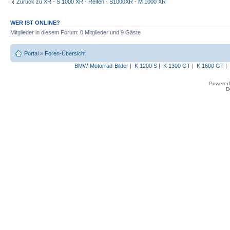
Zurück zu XR - S 1000 XR - Reifen - S1000XR - M 1000 XR
WER IST ONLINE?
Mitglieder in diesem Forum: 0 Mitglieder und 9 Gäste
Portal
»
Foren-Übersicht
BMW-Motorrad-Bilder
|
K 1200 S
|
K 1300 GT
|
K 1600 GT
|
Powered
D