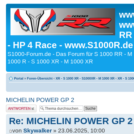
www
www
RR
- HP 4 Race - www.S1000R.de
S1000-Forum.de - Das Forum für S 1000 RR - M
1000 R - S 1000 XR - M 1000 XR
Portal
»
Foren-Übersicht
‹
XR - S 1000 XR - S1000XR - M 1000 XR
‹
XR - S 100
MICHELIN POWER GP 2
Antwort erstellen
Re: MICHELIN POWER GP 2
von
Skywalker
» 23.06.2025, 10:00