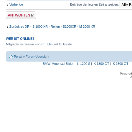
Vorherige
Beiträge der letzten Zeit anzeigen:
Antwort erstellen
Zurück zu XR - S 1000 XR - Reifen - S1000XR - M 1000 XR
WER IST ONLINE?
Mitglieder in diesem Forum:
JBe
und 15 Gäste
Portal
»
Foren-Übersicht
BMW-Motorrad-Bilder
|
K 1200 S
|
K 1300 GT
|
K 1600 GT
|
Powered
D