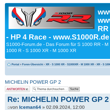
www
www
RR
- HP 4 Race - www.S1000R.de
S1000-Forum.de - Das Forum für S 1000 RR - M
1000 R - S 1000 XR - M 1000 XR
Portal
»
Foren-Übersicht
‹
XR - S 1000 XR - S1000XR - M 1000 XR
‹
XR - S 100
MICHELIN POWER GP 2
Antwort erstellen
Re: MICHELIN POWER GP 2
von
Iceman64
» 02.09.2024, 12:00