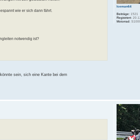
Iceman64
spannt wie er sich dann fährt.
Beiträge:
1521
Registriert:
20.1
Motorrad:
S100
ingleiten notwendig ist?
" könnte sein, sich eine Kante bei dem