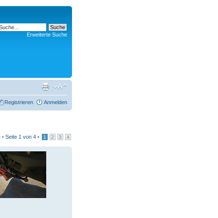
Erweiterte Suche
Registrieren
Anmelden
e •
Seite
1
von
4
•
1
2
3
4