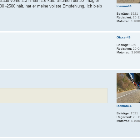
rade vorne 2.3 hinten 2.6 kalt. Bitumen bei 30° mag er
0 -2500 hält, hat er meine vollste Empfehlung. Ich bleib
Iceman64
Beiträge:
1521
Registriert:
20.1
Motorrad:
S100
Gixxer46
Beiträge:
239
Registriert:
20.0
Motorrad:
S100
Iceman64
Beiträge:
1521
Registriert:
20.1
Motorrad:
S100