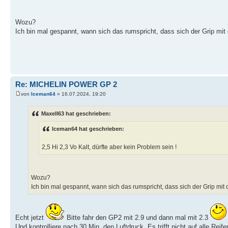
Wozu?
Ich bin mal gespannt, wann sich das rumspricht, dass sich der Grip mi
Re: MICHELIN POWER GP 2
von
Iceman64
» 16.07.2024, 19:20
Maxell63 hat geschrieben:
Iceman64 hat geschrieben:
2,5 Hi 2,3 Vo Kalt, dürfte aber kein Problem sein !
Wozu?
Ich bin mal gespannt, wann sich das rumspricht, dass sich der Grip mi
Echt jetzt
Bitte fahr den GP2 mit 2.9 und dann mal mit 2.3
Und kontrolliere nach 30 Min. den Luftdruck. Es trifft nicht auf alle Reif