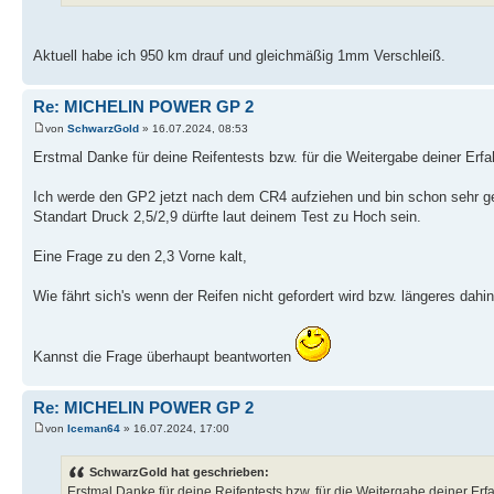
Aktuell habe ich 950 km drauf und gleichmäßig 1mm Verschleiß.
Re: MICHELIN POWER GP 2
von
SchwarzGold
» 16.07.2024, 08:53
Erstmal Danke für deine Reifentests bzw. für die Weitergabe deiner Erf
Ich werde den GP2 jetzt nach dem CR4 aufziehen und bin schon sehr ges
Standart Druck 2,5/2,9 dürfte laut deinem Test zu Hoch sein.
Eine Frage zu den 2,3 Vorne kalt,
Wie fährt sich's wenn der Reifen nicht gefordert wird bzw. längeres dahin
Kannst die Frage überhaupt beantworten
Re: MICHELIN POWER GP 2
von
Iceman64
» 16.07.2024, 17:00
SchwarzGold hat geschrieben:
Erstmal Danke für deine Reifentests bzw. für die Weitergabe deiner Erf