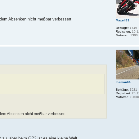
t dem Absenken nicht meßbar verbessert
Maxell63
Beiträge:
1749
Registriert:
10.1
Motorrad:
1300 
Iceman64
Beiträge:
1521
Registriert:
20.1
Motorrad:
S100
t dem Absenken nicht meßbar verbessert
en zu, aber beim GP2 ist es eine kleine Welt.