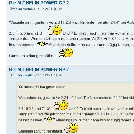
Re: MICHELIN POWER GP 2
von
Iceman64
» 15.07.2024, 07:16
Waaaahnsinn, gestern Vo 2.3 Hi 2.4 kalt Reifentemperatur 24.4° bei Abf
2.6 Hi 2.8 und 71.3° !
Und ? Er klebt noch mehr wie vorher mit 
Temparatur. Werde jetzt noch mal runter gehen Vo 2.2 Hi 2.3 ! Laut Arm
besten passen.
Allerdings sollte man dann immer zügig fahren, d
Gummimischung reinfährst.
Re: MICHELIN POWER GP 2
von
Iceman64
» 15.07.2024, 16:28
Iceman64 hat geschrieben:
Waaaahnsinn, gestern Vo 2.3 Hi 2.4 kalt Reifentemperatur 24.4° bei Abf
2.6 Hi 2.8 und 71.3° !
Und ? Er klebt noch mehr wie vorher mit
Temparatur. Werde jetzt noch mal runter gehen Vo 2.2 Hi 2.3 ! Laut Arm
besten passen.
Allerdings sollte man dann immer zügig fahren, 
Gummimischung reinfährst.