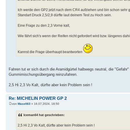
Ich werde den GP2 jetzt nach dem CR4 aufziehen und bin schon sehr ge
Standart Druck 2,5/2,9 dürfte laut deinem Test zu Hoch sein.
Eine Frage zu den 2,3 Vorne kalt,
Wie fährt sich's wenn der Reifen nicht gefordert wird bzw. längeres dah
Kannst die Frage überhaupt beantworten
Fahren tut er sich durch die Aramidgürtel halbwegs neutral, die "Gefahr
Gummimischungsübergang reinzufahren.
2,5 Hi 2,3 Vo Kalt, dürfte aber kein Problem sein !
Re: MICHELIN POWER GP 2
von
Maxell63
» 16.07.2024, 18:50
Iceman64 hat geschrieben:
2,5 Hi 2,3 Vo Kalt, dürfte aber kein Problem sein !