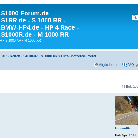
S1000-Forum.de -
S1RR.de - S 1000 RR -
BMW-HP4.de - HP 4 Race -
S1000R.de - M 1000 RR
R - S 1000 XR - M 1000 XR
0 XR - Reifen - S1000XR - M 1000 XR
»
BMW-Motorrad-Portal
Mitgliederkarte
FAQ
48 Beiträg
Iceman64
Beiträge:
1521