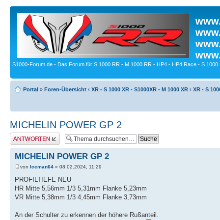
www.
www.
www.
www.
S1000-Forum.de - Das Forum für S 1000 RR - M 1000 RR - HP4 - HP4 Race - S 1000 
Portal
»
Foren-Übersicht
‹
XR - S 1000 XR - S1000XR - M 1000 XR
‹
XR - S 100
MICHELIN POWER GP 2
Antwort erstellen
MICHELIN POWER GP 2
von
Iceman64
» 08.02.2024, 11:29
PROFILTIEFE NEU
HR Mitte 5,56mm 1/3 5,31mm Flanke 5,23mm
VR Mitte 5,38mm 1/3 4,45mm Flanke 3,73mm
An der Schulter zu erkennen der höhere Rußanteil.