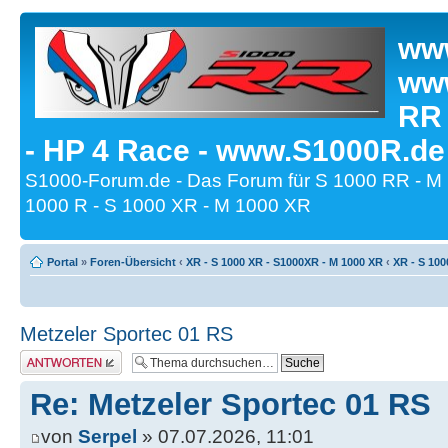
www
www
RR
- HP 4 Race - www.S1000R.de
S1000-Forum.de - Das Forum für S 1000 RR - M
1000 R - S 1000 XR - M 1000 XR
Portal
»
Foren-Übersicht
‹
XR - S 1000 XR - S1000XR - M 1000 XR
‹
XR - S 100
Metzeler Sportec 01 RS
Antwort erstellen
Re: Metzeler Sportec 01 RS
von
Serpel
» 07.07.2026, 11:01