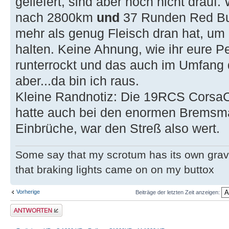
geliefert, sind aber noch nicht drau
nach 2800km
und
37 Runden Red Bul
mehr als genug Fleisch dran hat, um
halten. Keine Ahnung, wie ihr eure P
runterrockt und das auch im Umfang
aber...da bin ich raus.
Kleine Randnotiz: Die 19RCS CorsaCor
hatte auch bei den enormen Bremsma
Einbrüche, war den Streß also wert.
Some say that my scrotum has its own grav
that braking lights came on on my buttox
Vorherige
Beiträge der letzten Zeit anzeigen:
Antwort erstellen