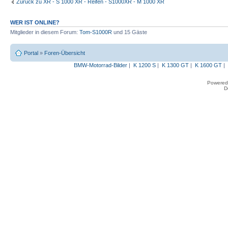
Zurück zu XR - S 1000 XR - Reifen - S1000XR - M 1000 XR
WER IST ONLINE?
Mitglieder in diesem Forum:
Tom-S1000R
und 15 Gäste
Portal
»
Foren-Übersicht
BMW-Motorrad-Bilder
|
K 1200 S
|
K 1300 GT
|
K 1600 GT
|
Powered
D