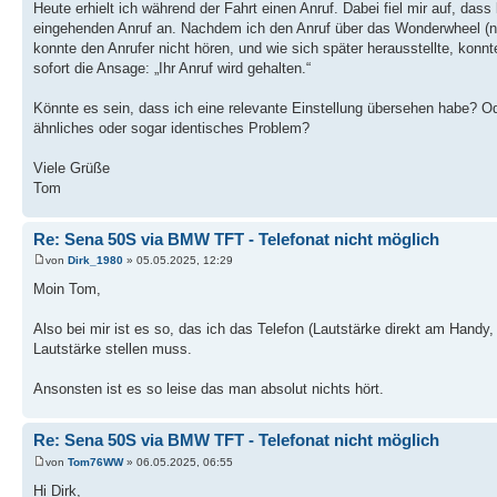
Heute erhielt ich während der Fahrt einen Anruf. Dabei fiel mir auf, dass
eingehenden Anruf an. Nachdem ich den Anruf über das Wonderwheel (nac
konnte den Anrufer nicht hören, und wie sich später herausstellte, konnt
sofort die Ansage: „Ihr Anruf wird gehalten.“
Könnte es sein, dass ich eine relevante Einstellung übersehen habe? Od
ähnliches oder sogar identisches Problem?
Viele Grüße
Tom
Re: Sena 50S via BMW TFT - Telefonat nicht möglich
von
Dirk_1980
» 05.05.2025, 12:29
Moin Tom,
Also bei mir ist es so, das ich das Telefon (Lautstärke direkt am Hand
Lautstärke stellen muss.
Ansonsten ist es so leise das man absolut nichts hört.
Re: Sena 50S via BMW TFT - Telefonat nicht möglich
von
Tom76WW
» 06.05.2025, 06:55
Hi Dirk,