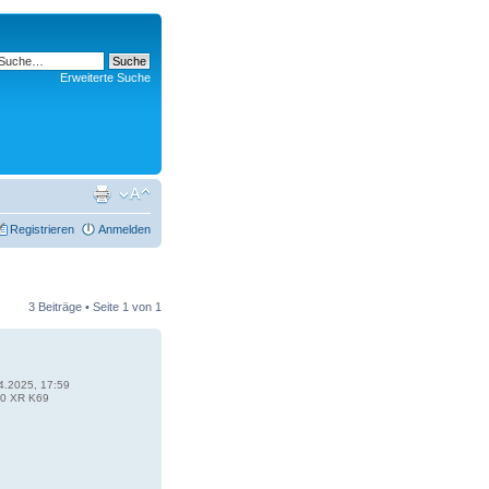
Erweiterte Suche
Registrieren
Anmelden
3 Beiträge • Seite
1
von
1
4.2025, 17:59
0 XR K69