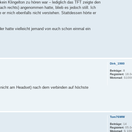
 kein Klingelton zu hören war – lediglich das TFT zeigte den
h rechts) angenommen hatte, blieb es jedoch still. Ich
e er mich ebenfalls nicht verstehen. Stattdessen hörte er
er hatte vielleicht jemand von euch schon einmal ein
Dirk_1980
Beiträge:
8
Registriert:
18.0
Motorrad:
S100
y, nicht am Headset) nach dem verbinden auf höchste
Tom76WW
Beiträge:
14
Registriert:
05.0
Motorrad:
S 100