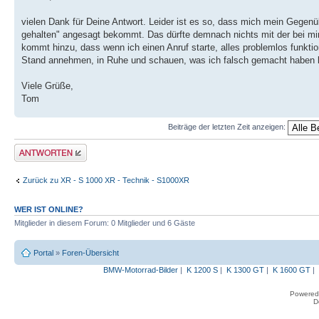
vielen Dank für Deine Antwort. Leider ist es so, dass mich mein Gegenübe
gehalten" angesagt bekommt. Das dürfte demnach nichts mit der bei mir
kommt hinzu, dass wenn ich einen Anruf starte, alles problemlos funkt
Stand annehmen, in Ruhe und schauen, was ich falsch gemacht haben 
Viele Grüße,
Tom
Beiträge der letzten Zeit anzeigen:
Antwort erstellen
Zurück zu XR - S 1000 XR - Technik - S1000XR
WER IST ONLINE?
Mitglieder in diesem Forum: 0 Mitglieder und 6 Gäste
Portal
»
Foren-Übersicht
BMW-Motorrad-Bilder
|
K 1200 S
|
K 1300 GT
|
K 1600 GT
|
Powered
D