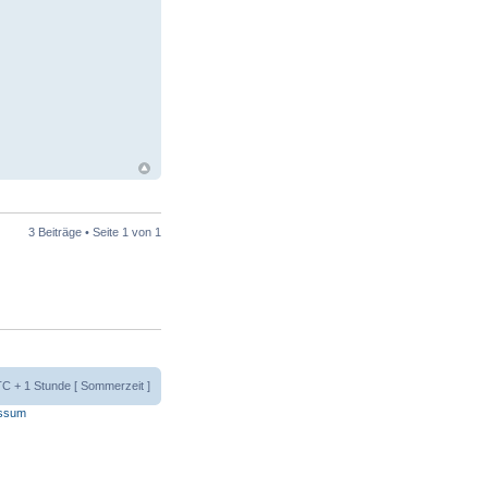
3 Beiträge • Seite
1
von
1
UTC + 1 Stunde [ Sommerzeit ]
ssum