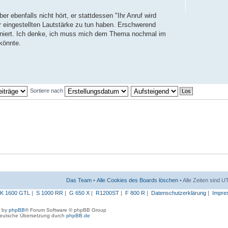
r ebenfalls nicht hört, er stattdessen "Ihr Anruf wird
 eingestellten Lautstärke zu tun haben. Erschwerend
ioniert. Ich denke, ich muss mich dem Thema nochmal im
könnte.
Sortiere nach
Das Team
•
Alle Cookies des Boards löschen
• Alle Zeiten sind 
K 1600 GTL
|
S 1000 RR
|
G 650 X
|
R1200ST
|
F 800 R
|
Datenschutzerklärung
|
Impre
 by
phpBB
® Forum Software © phpBB Group
eutsche Übersetzung durch
phpBB.de