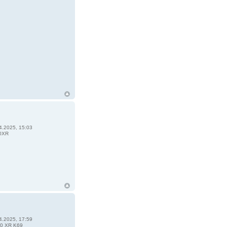
4.2025, 15:03
0XR
4.2025, 17:59
0 XR K69