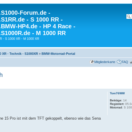
S1000-Forum.de -
S1RR.de - S 1000 RR -
BMW-HP4.de - HP 4 Race -
S1000R.de - M 1000 RR
R - S 1000 XR - M 1000 XR
0 XR - Technik - S1000XR
»
BMW-Motorrad-Portal
Mitgliederkarte
FAQ
h
Tom76WW
Beiträge:
14
Registriert:
05.0
Motorrad:
S 100
Phone 15 Pro ist mit dem TFT gekoppelt, ebenso wie das Sena