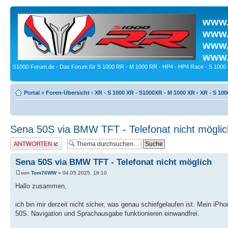
www.
www.
www.
www.
S1000-Forum.de - Das Forum für S 1000 RR - M 1000 RR - HP4 - HP4 Race - S 1000 
Portal
»
Foren-Übersicht
‹
XR - S 1000 XR - S1000XR - M 1000 XR
‹
XR - S 100
Sena 50S via BMW TFT - Telefonat nicht möglic
Antwort erstellen
Sena 50S via BMW TFT - Telefonat nicht möglich
von
Tom76WW
» 04.05.2025, 18:10
Hallo zusammen,
ich bin mir derzeit nicht sicher, was genau schiefgelaufen ist. Mein i
50S. Navigation und Sprachausgabe funktionieren einwandfrei.