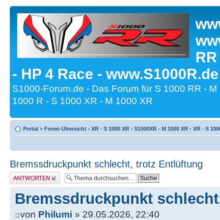
www
www
RR
- HP 4 Race - www.S1000R.de
S1000-Forum.de - Das Forum für S 1000 RR - M
1000 R - S 1000 XR - M 1000 XR
Portal
»
Foren-Übersicht
‹
XR - S 1000 XR - S1000XR - M 1000 XR
‹
XR - S 100
Bremssdruckpunkt schlecht, trotz Entlüftung
Antwort erstellen
Bremssdruckpunkt schlecht, 
von
Philumi
» 29.05.2026, 22:40