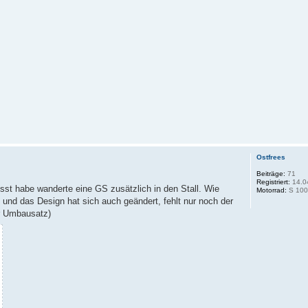
Ostfrees
Beiträge:
71
Registriert:
14.0
st habe wanderte eine GS zusätzlich in den Stall. Wie
Motorrad:
S 100
" und das Design hat sich auch geändert, fehlt nur noch der
er Umbausatz)