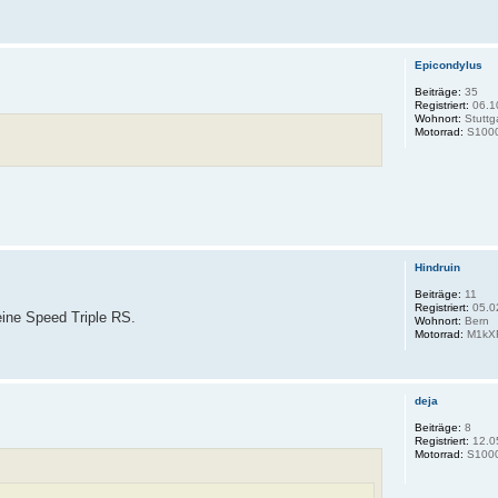
Epicondylus
Beiträge:
35
Registriert:
06.1
Wohnort:
Stuttg
Motorrad:
S100
Hindruin
Beiträge:
11
Registriert:
05.0
eine Speed Triple RS.
Wohnort:
Bern
Motorrad:
M1kX
deja
Beiträge:
8
Registriert:
12.0
Motorrad:
S100