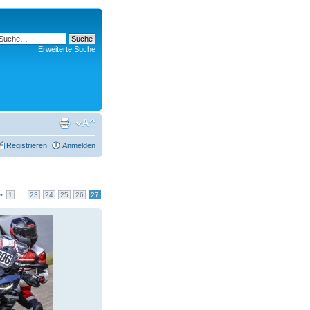
Erweiterte Suche
Registrieren
Anmelden
•
...
1
23
24
25
26
27