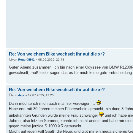
Re: Von welchem Bike wechselt ihr auf die xr?
von
RogerOE41
» 08.06.2025, 22:48
Guten Abend zusammen, ich bin nach einer Odyssee von BMW R1200
gewechselt, muß leider sagen das es für mich keine gute Entscheidung 
Re: Von welchem Bike wechselt ihr auf die xr?
von
deja
» 19.07.2025, 17:25
Dann möchte ich mich auch mal hier verewigen …
Habe erst mit 30 Jahren meinen Führerschein gemacht, bin dann 3 Jahr
unbekannten Gründen wurde meine Frau schwanger
und ich habe mi
Jahren, also letzten Sommer, konnte ich nicht anders und habe mir eine
gegen meine jetzige S 1000 XR getauscht.
Macht auf jeden Fall Spaß, die Neue, und gibt mir ein mega sicheres Ge