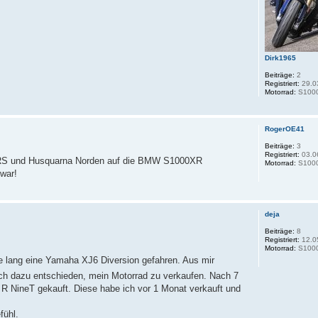
Dirk1965
Beiträge:
2
Registriert:
29.0
Motorrad:
S1000
RogerOE41
Beiträge:
3
Registriert:
03.0
RS und Husquarna Norden auf die BMW S1000XR
Motorrad:
S1000
war!
deja
Beiträge:
8
Registriert:
12.0
Motorrad:
S100
e lang eine Yamaha XJ6 Diversion gefahren. Aus mir
ch dazu entschieden, mein Motorrad zu verkaufen. Nach 7
 R NineT gekauft. Diese habe ich vor 1 Monat verkauft und
fühl.