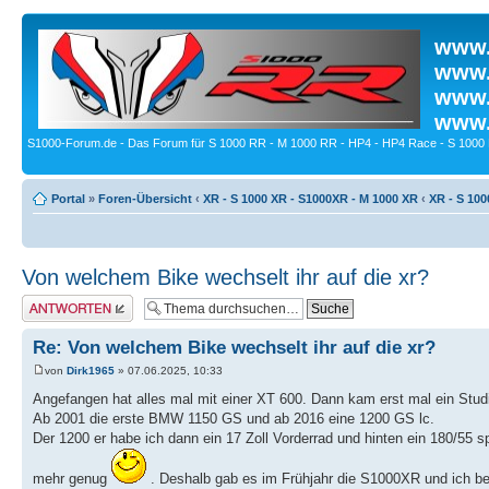
www.
www.
www.
www.
S1000-Forum.de - Das Forum für S 1000 RR - M 1000 RR - HP4 - HP4 Race - S 1000 
Portal
»
Foren-Übersicht
‹
XR - S 1000 XR - S1000XR - M 1000 XR
‹
XR - S 100
Von welchem Bike wechselt ihr auf die xr?
Antwort erstellen
Re: Von welchem Bike wechselt ihr auf die xr?
von
Dirk1965
» 07.06.2025, 10:33
Angefangen hat alles mal mit einer XT 600. Dann kam erst mal ein Stu
Ab 2001 die erste BMW 1150 GS und ab 2016 eine 1200 GS lc.
Der 1200 er habe ich dann ein 17 Zoll Vorderrad und hinten ein 180/55 
mehr genug
. Deshalb gab es im Frühjahr die S1000XR und ich be