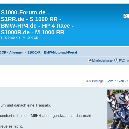
S1000-Forum.de -
S1RR.de - S 1000 RR -
BMW-HP4.de - HP 4 Race -
S1000R.de - M 1000 RR
R - S 1000 XR - M 1000 XR
0 XR - Allgemein - S1000XR
»
BMW-Motorrad-Portal
Mitgliederkarte
FAQ
404 Beiträge •
Seite
27
von
27
dium und danach eine Transalp.
spendiert mit einem M9RR aber irgendwann ist das nicht
reue es nicht.