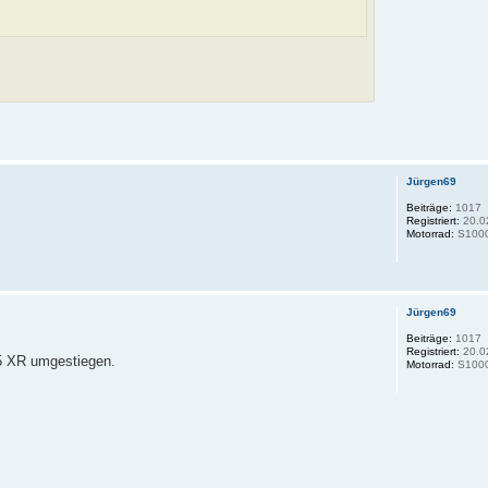
Jürgen69
Beiträge:
1017
Registriert:
20.0
Motorrad:
S1000
Jürgen69
Beiträge:
1017
Registriert:
20.0
25 XR umgestiegen.
Motorrad:
S1000