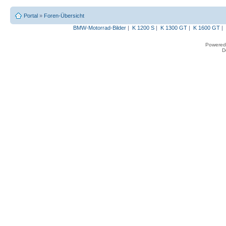
Portal
»
Foren-Übersicht
BMW-Motorrad-Bilder
|
K 1200 S
|
K 1300 GT
|
K 1600 GT
|
Powered
D