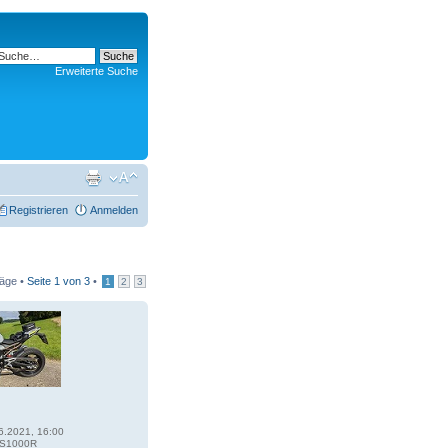
Erweiterte Suche
Registrieren
Anmelden
räge •
Seite
1
von
3
•
1
2
3
6.2021, 16:00
S1000R