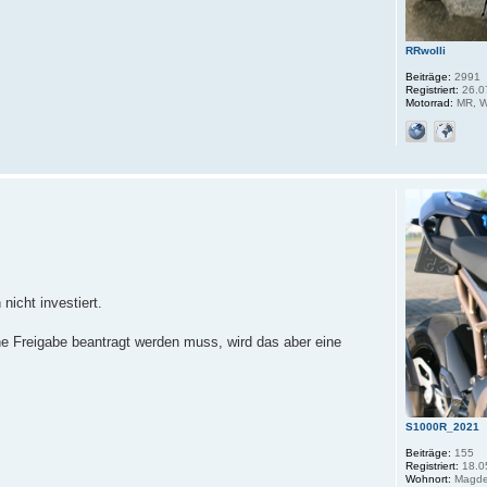
RRwolli
Beiträge:
2991
Registriert:
26.0
Motorrad:
MR, W
icht investiert.
ne Freigabe beantragt werden muss, wird das aber eine
S1000R_2021
Beiträge:
155
Registriert:
18.0
Wohnort:
Magde