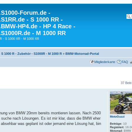
S1000-Forum.de -
S1RR.de - S 1000 RR -
BMW-HP4.de - HP 4 Race -
S1000R.de - M 1000 RR
R - S 1000 XR - M 1000 XR
- S 1000 R - Zubehör - S1000R - M 1000 R
»
BMW-Motorrad-Portal
Mitgliederkarte
FAQ
37 Beit
rhöhung von BMW 20mm bereits montieren lassen. Nach 2500
MotoGuzzi
suche nach Lösungen. Es ist mir klar, dass die BMW eher
ls absehbar was geplant ist oder jemand eine Lösung hat, bin
Beiträge:
10
Registriert:
16.0
Motorrad:
BMW 