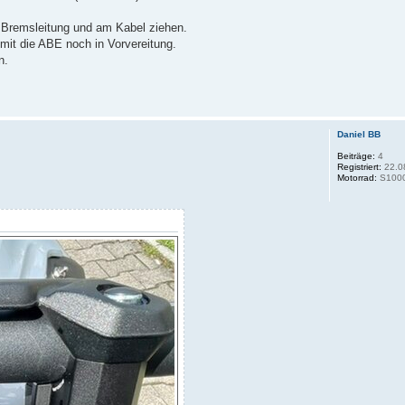
er Bremsleitung und am Kabel ziehen.
omit die ABE noch in Vorvereitung.
n.
Daniel BB
Beiträge:
4
Registriert:
22.0
Motorrad:
S100