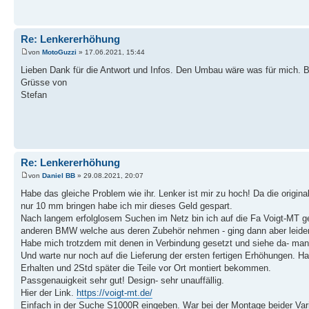
Re: Lenkererhöhung
von
MotoGuzzi
» 17.06.2021, 15:44
Lieben Dank für die Antwort und Infos. Den Umbau wäre was für mich.
Grüsse von
Stefan
Re: Lenkererhöhung
von
Daniel BB
» 29.08.2021, 20:07
Habe das gleiche Problem wie ihr. Lenker ist mir zu hoch! Da die orig
nur 10 mm bringen habe ich mir dieses Geld gespart.
Nach langem erfolglosem Suchen im Netz bin ich auf die Fa Voigt-MT ge
anderen BMW welche aus deren Zubehör nehmen - ging dann aber leider 
Habe mich trotzdem mit denen in Verbindung gesetzt und siehe da- man
Und warte nur noch auf die Lieferung der ersten fertigen Erhöhungen. H
Erhalten und 2Std später die Teile vor Ort montiert bekommen.
Passgenauigkeit sehr gut! Design- sehr unauffällig.
Hier der Link.
https://voigt-mt.de/
Einfach in der Suche S1000R eingeben. War bei der Montage beider Varia