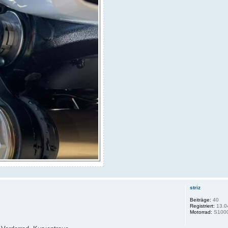
striz
Beiträge:
40
Registriert:
13.0
Motorrad:
S100