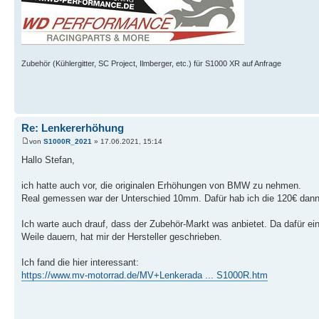
Zubehör (Kühlergitter, SC Project, Ilmberger, etc.) für S1000 XR auf Anfrage
Re: Lenkererhöhung
von
S1000R_2021
» 17.06.2021, 15:14
Hallo Stefan,
ich hatte auch vor, die originalen Erhöhungen von BMW zu nehmen.
Real gemessen war der Unterschied 10mm. Dafür hab ich die 120€ dann n
Ich warte auch drauf, dass der Zubehör-Markt was anbietet. Da dafür ei
Weile dauern, hat mir der Hersteller geschrieben.
Ich fand die hier interessant:
https://www.mv-motorrad.de/MV+Lenkerada ... S1000R.htm