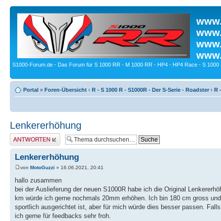
www.
www.
www.
www.
S1000-Forum.de - Das Forum für S 1000 RR - M 1000 RR - HP4 - HP4 Race - S 1000 
Portal
»
Foren-Übersicht
‹
R - S 1000 R - S1000R - Der S-Serie - Roadster
‹
R 
Lenkererhöhung
Antwort erstellen
Lenkererhöhung
von
MotoGuzzi
» 16.06.2021, 20:41
hallo zusammen
bei der Auslieferung der neuen S1000R habe ich die Original Lenkere
km würde ich gerne nochmals 20mm erhöhen. Ich bin 180 cm gross und 
sportlich ausgerichtet ist, aber für mich würde dies besser passen. Fal
ich gerne für feedbacks sehr froh.