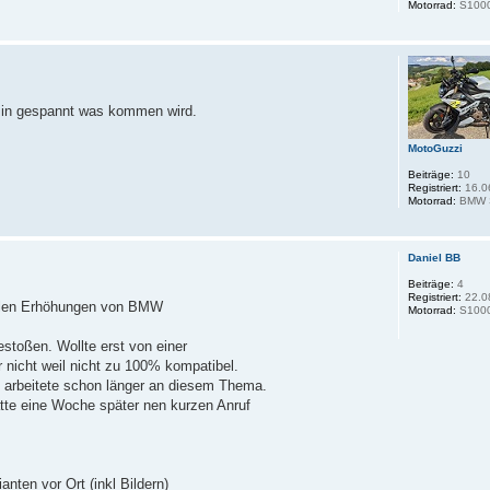
Motorrad:
S100
 Bin gespannt was kommen wird.
MotoGuzzi
Beiträge:
10
Registriert:
16.0
Motorrad:
BMW 
Daniel BB
Beiträge:
4
Registriert:
22.0
inalen Erhöhungen von BMW
Motorrad:
S100
stoßen. Wollte erst von einer
nicht weil nicht zu 100% kompatibel.
 arbeitete schon länger an diesem Thema.
atte eine Woche später nen kurzen Anruf
nten vor Ort (inkl Bildern)