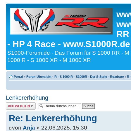
www
www
RR
- HP 4 Race - www.S1000R.de
S1000-Forum.de - Das Forum für S 1000 RR - M
1000 R - S 1000 XR - M 1000 XR
Portal
»
Foren-Übersicht
‹
R - S 1000 R - S1000R - Der S-Serie - Roadster
‹
R 
Lenkererhöhung
Antwort erstellen
Re: Lenkererhöhung
von
Anja
» 22.06.2025, 15:30