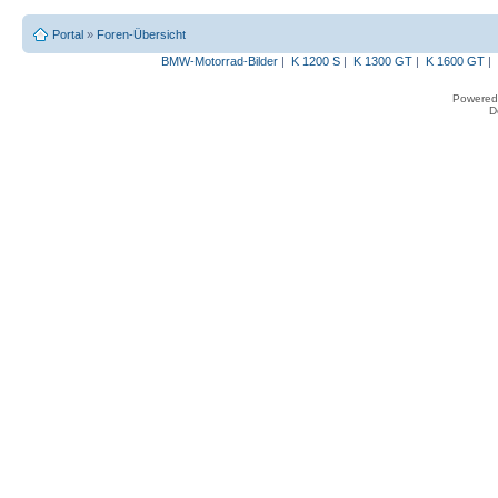
Portal
»
Foren-Übersicht
BMW-Motorrad-Bilder
|
K 1200 S
|
K 1300 GT
|
K 1600 GT
|
Powered
D