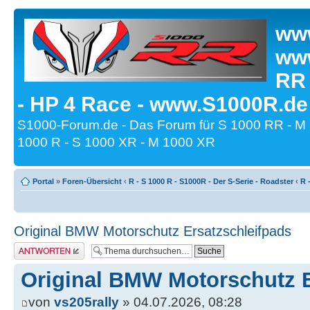
www
www
RR
- HP 4 Race - www.S1000R.de
S1000-Forum.de - Das Forum für S 1000 RR - M
1000 R - S 1000 XR - M 1000 XR
Portal
»
Foren-Übersicht
‹
R - S 1000 R - S1000R - Der S-Serie - Roadster
‹
R 
Original BMW Motorschutz Ersatzschleifpads
Antwort erstellen
Original BMW Motorschutz E
von
vs205rally
» 04.07.2026, 08:28