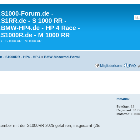
S1000-Forum.de -
S1RR.de - S 1000 RR -
BMW-HP4.de - HP 4 Race -
S1000R.de - M 1000 RR
R - S 1000 XR - M 1000 XR
en - S1000RR - HP4 - HP 4
»
BMW-Motorrad-Portal
Mitgliederkarte
FAQ
mm4882
Beiträge:
12
Registriert:
04.0
Motorrad:
S100
eptember mit der S1000RR 2025 gefahren, insgesamt (2te