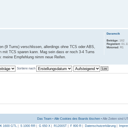
Daramcik
Beiträge:
162
Registriert:
01.1
en (9 Turns) verschlissen, allerdings ohne TCS oder ABS,
Motorrad:
R1
an mit TCS sparen kann. Mag sein dass er noch 3-4 Turns
hen: meine Empfehlung nimm neue Reifen.
Sortiere nach
Das Team
•
Alle Cookies des Boards löschen
• Alle Zeiten sind 
K 1600 GTL
|
S 1000 RR
|
G 650 X
|
R1200ST
|
F 800 R
|
Datenschutzerklärung
|
Impre