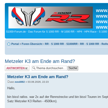
www.
www.
www.
www.
S1000-Forum.de - Das Forum für S 1000 RR - M 1000 RR - HP4 - HP4 Race - S 1000 
Portal
»
Foren-Übersicht
‹
RR - S 1000 RR - S1000RR
‹
RR - S 1000 RR - Reif
Metzeler K3 am Ende am Rand?
Antwort erstellen
Metzeler K3 am Ende am Rand?
von
mm4882
» 03.06.2026, 22:23
Hallo,
bin bissl ratlos. war 2x auf der Rennstrecke und bin bissl Touren im S
Satz Metzeler K3 Reifen - 4500km).