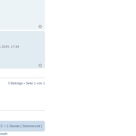
1.2025, 17:49
3 Beiträge • Seite
1
von
1
UTC + 1 Stunde [ Sommerzeit ]
ssum