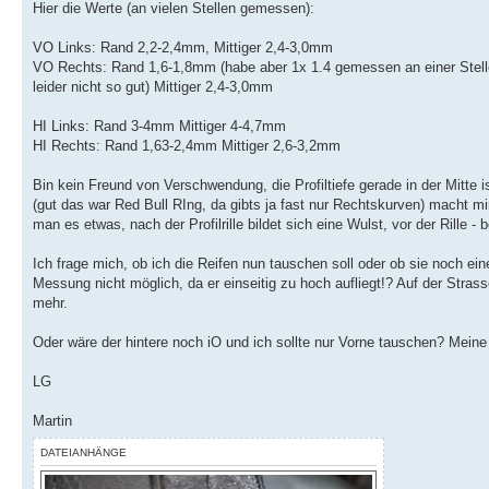
Hier die Werte (an vielen Stellen gemessen):
VO Links: Rand 2,2-2,4mm, Mittiger 2,4-3,0mm
VO Rechts: Rand 1,6-1,8mm (habe aber 1x 1.4 gemessen an einer Stelle 
leider nicht so gut) Mittiger 2,4-3,0mm
HI Links: Rand 3-4mm Mittiger 4-4,7mm
HI Rechts: Rand 1,63-2,4mm Mittiger 2,6-3,2mm
Bin kein Freund von Verschwendung, die Profiltiefe gerade in der Mitte
(gut das war Red Bull RIng, da gibts ja fast nur Rechtskurven) macht mi
man es etwas, nach der Profilrille bildet sich eine Wulst, vor der Rille -
Ich frage mich, ob ich die Reifen nun tauschen soll oder ob sie noch e
Messung nicht möglich, da er einseitig zu hoch aufliegt!? Auf der Stras
mehr.
Oder wäre der hintere noch iO und ich sollte nur Vorne tauschen? Meine
LG
Martin
DATEIANHÄNGE