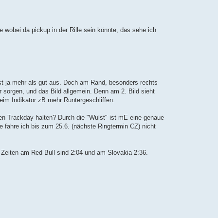
wobei da pickup in der Rille sein könnte, das sehe ich
 ist ja mehr als gut aus. Doch am Rand, besonders rechts
r sorgen, und das Bild allgemein. Denn am 2. Bild sieht
 beim Indikator zB mehr Runtergeschliffen.
inen Trackday halten? Durch die "Wulst" ist mE eine genaue
se fahre ich bis zum 25.6. (nächste Ringtermin CZ) nicht
 Zeiten am Red Bull sind 2:04 und am Slovakia 2:36.