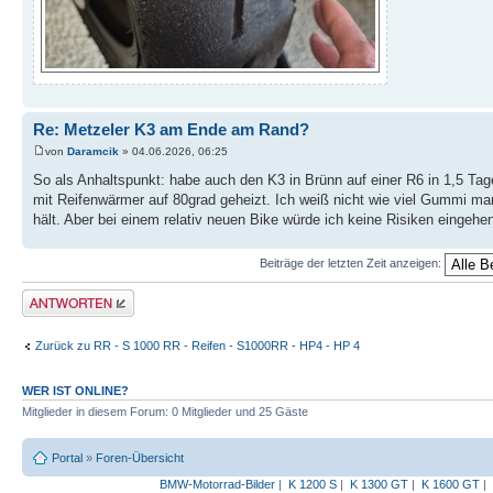
Re: Metzeler K3 am Ende am Rand?
von
Daramcik
» 04.06.2026, 06:25
So als Anhaltspunkt: habe auch den K3 in Brünn auf einer R6 in 1,5 Tag
mit Reifenwärmer auf 80grad geheizt. Ich weiß nicht wie viel Gummi m
hält. Aber bei einem relativ neuen Bike würde ich keine Risiken einge
Beiträge der letzten Zeit anzeigen:
Antwort erstellen
Zurück zu RR - S 1000 RR - Reifen - S1000RR - HP4 - HP 4
WER IST ONLINE?
Mitglieder in diesem Forum: 0 Mitglieder und 25 Gäste
Portal
»
Foren-Übersicht
BMW-Motorrad-Bilder
|
K 1200 S
|
K 1300 GT
|
K 1600 GT
|