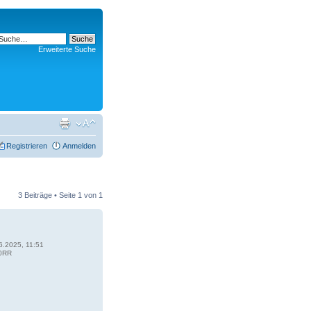
Erweiterte Suche
Registrieren
Anmelden
3 Beiträge • Seite
1
von
1
6.2025, 11:51
0RR